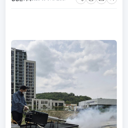
공
프
메
글
유
린
일
씨
트
크
기