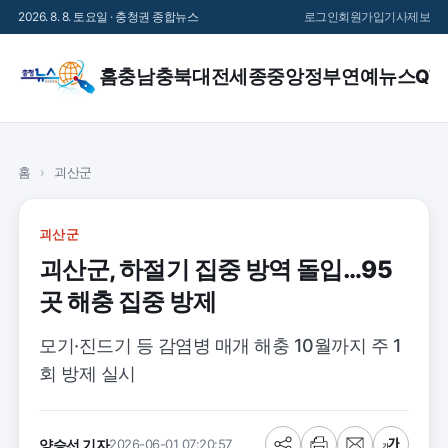
2026. 8. 8. 토요일 · 충청권 종합뉴스
로그인
회원가입
기사제보
홈
충남
충북
대전
세종
중앙정부
연예
뉴스QT
홈
›
괴산군
괴산군
괴산군, 하절기 집중 방역 돌입…95
곳 해충 집중 방제
모기·진드기 등 감염병 매개 해충 10월까지 주 1
회 방제 실시
양승선 기자
2026-06-01 07:20:57