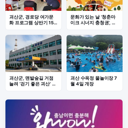
괴산군, 경로당 여가문
문화가 있는 날 ‘청춘마
화 프로그램 상반기 150
이크 시너지 충청권’, 괴
여 곳 운영 ‘호응’
산시장 다목적광장에서
공연
괴산군, 맨발숲길 거점
괴산 수옥정 물놀이장 7
늘려 ‘걷기 좋은 괴산’ 만
월 4일 개장
든다