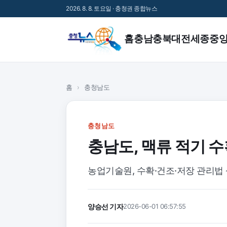
2026. 8. 8. 토요일 · 충청권 종합뉴스
홈
충남
충북
대전
세종
중
홈
›
충청남도
충청남도
충남도, 맥류 적기 
농업기술원, 수확·건조·저장 관리법
양승선 기자
2026-06-01 06:57:55