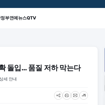
앙정부
연예
뉴스QTV
수확 돌입… 품질 저하 막는다
 상세 안내
공
프
메
글
유
린
일
씨