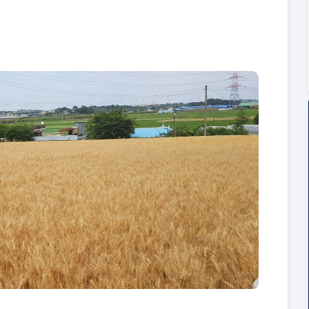
트
크
기