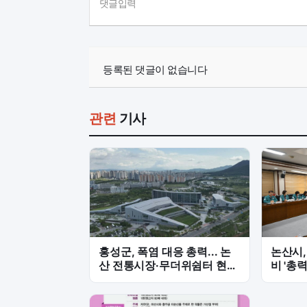
댓글입력
등록된 댓글이 없습니다
관련
기사
홍성군, 폭염 대응 총력... 논
논산시,
산 전통시장·무더위쉼터 현장
비 '총
점검