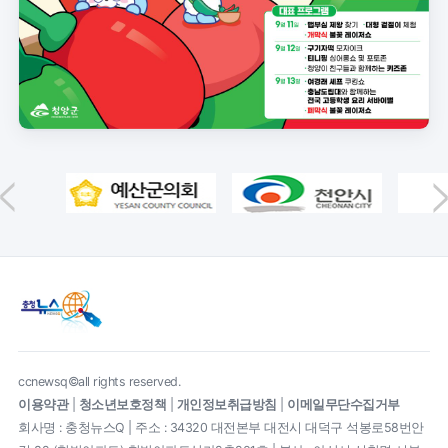
ccnewsq©all rights reserved.
이용약관
|
청소년보호정책
|
개인정보취급방침
|
이메일무단수집거부
회사명 : 충청뉴스Q | 주소 : 34320 대전본부 대전시 대덕구 석봉로58번안