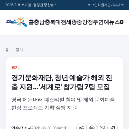
2026. 8. 8. 토요일 · 충청권 종합뉴스
로그인
회원가입
기사제보
홈
충남
충북
대전
세종
중앙정부
연예
뉴스QT
홈
›
경기
경기
경기문화재단, 청년 예술가 해외 진
출 지원… '세계로' 참가팀 7팀 모집
영국 에든버러 페스티벌 참여 및 해외 문화예술
현장 프로젝트 기획·실행 지원
양승갑 기자
2026-06-01 08:46:20