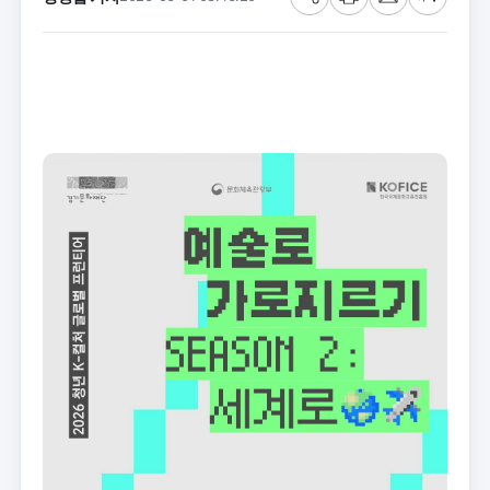
공
프
메
글
유
린
일
씨
트
크
기