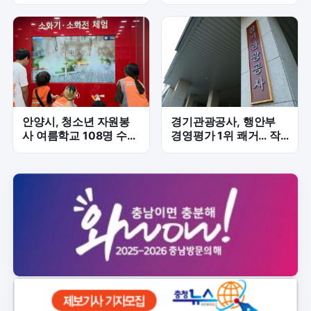
해위험 해소 위한 하천정
원, 주민 불편 해소 긴급
비 속도전
점검
안양시, 청소년 자원봉
경기관광공사, 행안부
사 여름학교 108명 수
경영평가 1위 쾌거… 작
료…나눔 가치 배우다
년 5위서 '껑충'