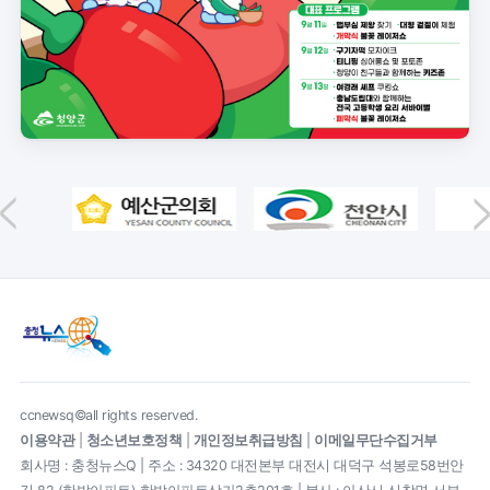
ccnewsq©all rights reserved.
이용약관
|
청소년보호정책
|
개인정보취급방침
|
이메일무단수집거부
회사명 : 충청뉴스Q | 주소 : 34320 대전본부 대전시 대덕구 석봉로58번안