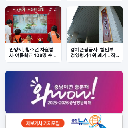
비 속도전
점검
안양시, 청소년 자원봉
경기관광공사, 행안부
사 여름학교 108명 수
경영평가 1위 쾌거… 작
료…나눔 가치 배우다
년 5위서 '껑충'