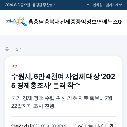
2026. 8. 7. 금요일 · 충청권 종합뉴스
로그인
회원가입
기사제보
홈
충남
충북
대전
세종
중앙정보
연예
뉴스QT
홈
›
경기
경기
수원시, 5만 4천여 사업체 대상 '202
5 경제총조사' 본격 착수
국가 경제 정책 수립 위한 기초 자료 확보… 7월
22일까지 조사 진행
양승갑 기자
2026-06-01 08:35:09