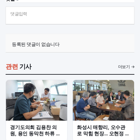
댓글입력
등록된 댓글이 없습니다
관련
기사
더보기 →
경기도의회 김용찬 의
화성시 매향리, 오수관
원, 용인 동막천 하류 재
로 막힘 현장… 오현정 의
해위험 해소 위한 하천정
원, 주민 불편 해소 긴급