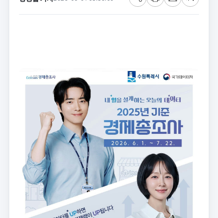
공
프
메
글
유
린
일
씨
트
크
기