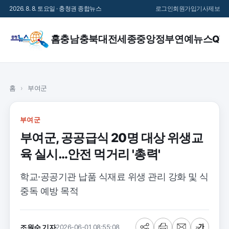
2026. 8. 8. 토요일 · 충청권 종합뉴스
로그인
회원가입
기사제보
홈
충남
충북
대전
세종
중앙정부
연예
뉴스QT
홈
›
부여군
부여군
부여군, 공공급식 20명 대상 위생교
육 실시…안전 먹거리 '총력'
학교·공공기관 납품 식재료 위생 관리 강화 및 식
중독 예방 목적
조원순 기자
2026-06-01 08:55:08