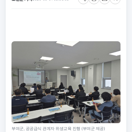
공
프
메
글
유
린
일
씨
트
크
기
부여군, 공공급식 관계자 위생교육 진행 (부여군 제공)