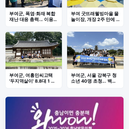
부여군, 폭염·화재 복합
부여 굿뜨래웰빙마을 물
재난 대응 총력... 이용우
놀이장, 개장 2주 만에 3
군수, 취약시설 현장점
천 명 돌파 '인기 실감'
검 나서
부여군, 여흥민씨고택
부여군, 서울 강북구 청
'두지역살이' 8.8대 1 경
소년 40명 초청... 백제
쟁률 기록…체류형 인구
문화 체험 교류 본격화
유입 신호탄