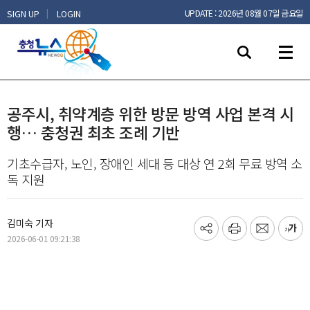
|
UPDATE : 2026년 08월 07일 금요일
SIGN UP
LOGIN
공주시, 취약계층 위한 방문 방역 사업 본격 시
행… 충청권 최초 조례 기반
기초수급자, 노인, 장애인 세대 등 대상 연 2회 무료 방역 소
독 지원
김미숙 기자
기
프
메
글
2026-06-01 09:21:38
사
린
일
씨
공
트
보
키
유
내
우
하
기
기
기