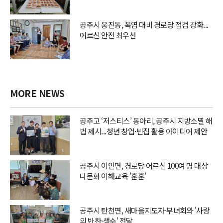
공주시 웅진동, 폭염 대비 경로당 점검 강화...
어르신 안전 최우선
MORE NEWS
공주고 ‘저스티스’ 동아리, 공주시 지방소멸 해
법 제시...청년 창업·빈집 활용 아이디어 제안
공주시 이인면, 경로당 어르신 100여 명 대상
다문화 이해교육 '훈훈'
공주시 탄천면, 새마을지도자·부녀회와 '사랑
의 반찬·생수' 전달