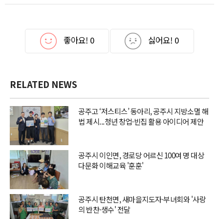
좋아요!
0
싫어요!
0
RELATED NEWS
공주고 ‘저스티스’ 동아리, 공주시 지방소멸 해
법 제시...청년 창업·빈집 활용 아이디어 제안
공주시 이인면, 경로당 어르신 100여 명 대상
다문화 이해교육 '훈훈'
공주시 탄천면, 새마을지도자·부녀회와 '사랑
의 반찬·생수' 전달