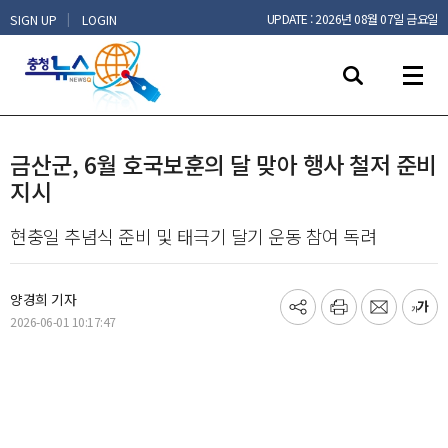
|
UPDATE : 2026년 08월 07일 금요일
SIGN UP
LOGIN
금산군, 6월 호국보훈의 달 맞아 행사 철저 준비
지시
현충일 추념식 준비 및 태극기 달기 운동 참여 독려
양경희 기자
기
프
메
글
2026-06-01 10:17:47
사
린
일
씨
공
트
보
키
유
내
우
하
기
기
기