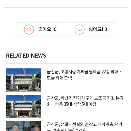
좋아요!
0
싫어요!
0
RELATED NEWS
금산군, 고향사랑기부금 답례품 22종 확대…
모금 확대 총력
금산군, 하반기 전기차 구매 보조금 지원 본격
화…승용 35대·승합 5대 예정
금산군, 생활개선회와 손잡고 취약계층 24가
구 '맞춤형 나눔' 본격화