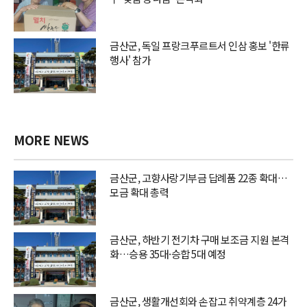
금산군, 독일 프랑크푸르트서 인삼 홍보 '한류
행사' 참가
MORE NEWS
금산군, 고향사랑기부금 답례품 22종 확대…
모금 확대 총력
금산군, 하반기 전기차 구매 보조금 지원 본격
화…승용 35대·승합 5대 예정
금산군, 생활개선회와 손잡고 취약계층 24가