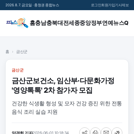
2026. 8. 7. 금요일 · 충청권 종합뉴스
로그인
회원가입
기사제보
홈
충남
충북
대전
세종
중앙정부
연예
뉴스QT
홈
›
금산군
금산군
금산군보건소, 임산부·다문화가정
'영양톡톡' 2차 참가자 모집
건강한 식생활 형성 및 모자 건강 증진 위한 전통
음식 조리 실습 지원
양경희 기자
2026-06-01 10:18:34