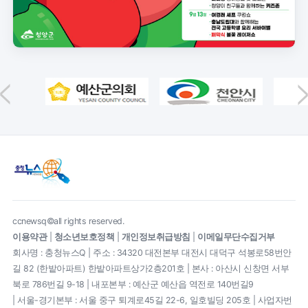
ccnewsq©all rights reserved.
이용약관
|
청소년보호정책
|
개인정보취급방침
|
이메일무단수집거부
회사명 : 충청뉴스Q | 주소 : 34320 대전본부 대전시 대덕구 석봉로58번안
길 82 (한밭아파트) 한밭아파트상가2층201호 | 본사 : 아산시 신창면 서부
북로 786번길 9-18 | 내포본부 : 예산군 예산읍 역전로 140번길9
| 서울-경기본부 : 서울 중구 퇴계로45길 22-6, 일호빌딩 205호 | 사업자번