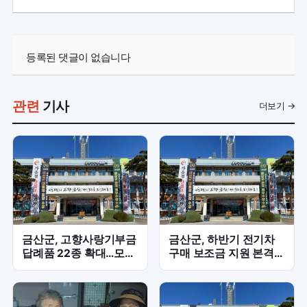
등록된 댓글이 없습니다
관련
기사
더보기 →
금산군, 고향사랑기부금
금산군, 하반기 전기차
답례품 22종 확대…모금
구매 보조금 지원 본격
확대 총력
화…승용 35대·승합 5대
예정