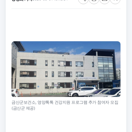
공
프
메
글
유
린
일
씨
트
크
기
금산군보건소, 영양톡톡 건강지원 프로그램 추가 참여자 모집
(금산군 제공)