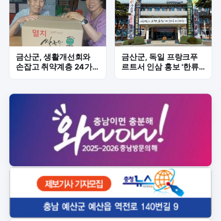
금산군, 생활개선회와
금산군, 독일 프랑크푸
손잡고 취약계층 24가
르트서 인삼 홍보 '한류
구 '맞춤형 나눔' 본격화
행사' 참가