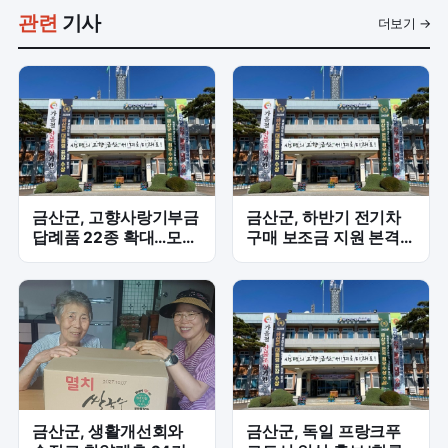
관련
기사
더보기 →
금산군, 고향사랑기부금
금산군, 하반기 전기차
답례품 22종 확대…모금
구매 보조금 지원 본격
확대 총력
화…승용 35대·승합 5대
예정
금산군, 생활개선회와
금산군, 독일 프랑크푸