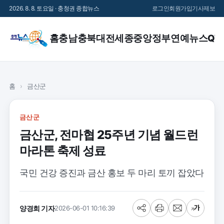
2026. 8. 8. 토요일 · 충청권 종합뉴스
로그인
회원가입
기사제보
홈
충남
충북
대전
세종
중앙정부
연예
뉴스QT
홈
›
금산군
금산군
금산군, 전마협 25주년 기념 월드런
마라톤 축제 성료
국민 건강 증진과 금산 홍보 두 마리 토끼 잡았다
양경희 기자
2026-06-01 10:16:39
공
프
메
글
유
린
일
씨