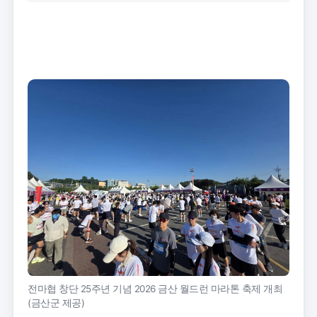
트
크
기
전마협 창단 25주년 기념 2026 금산 월드런 마라톤 축제 개최
(금산군 제공)