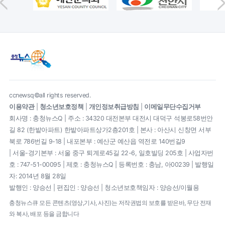
ccnewsq©all rights reserved.
이용약관
|
청소년보호정책
|
개인정보취급방침
|
이메일무단수집거부
회사명 : 충청뉴스Q | 주소 : 34320 대전본부 대전시 대덕구 석봉로58번안
길 82 (한밭아파트) 한밭아파트상가2층201호 | 본사 : 아산시 신창면 서부
북로 786번길 9-18 | 내포본부 : 예산군 예산읍 역전로 140번길9
| 서울-경기본부 : 서울 중구 퇴계로45길 22-6, 일호빌딩 205호 | 사업자번
호 : 747-51-00095 | 제호 : 충청뉴스Q | 등록번호 : 충남, 아00239 | 발행일
자: 2014년 8월 28일
발행인 : 양승선 | 편집인 : 양승선 | 청소년보호책임자 : 양승선/이월용
충청뉴스큐 모든 콘텐츠(영상,기사, 사진)는 저작권법의 보호를 받은바, 무단 전재
와 복사, 배포 등을 금합니다