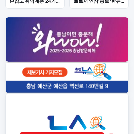
손잡고 취약계층 24가
르트서 인삼 홍보 '한류
구 '맞춤형 나눔' 본격화
행사' 참가