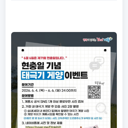
트
크
기