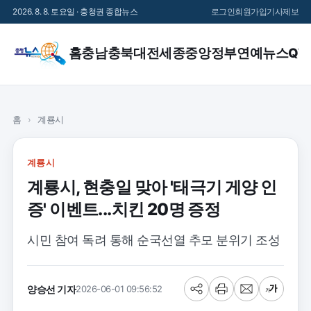
2026. 8. 8. 토요일 · 충청권 종합뉴스
로그인
회원가입
기사제보
홈
충남
충북
대전
세종
중앙정부
연예
뉴스QT
홈
›
계룡시
계룡시
계룡시, 현충일 맞아 '태극기 게양 인
증' 이벤트...치킨 20명 증정
시민 참여 독려 통해 순국선열 추모 분위기 조성
양승선 기자
2026-06-01 09:56:52
공
프
메
글
유
린
일
씨