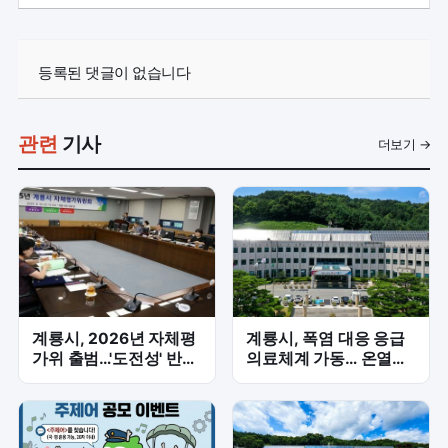
등록된 댓글이 없습니다
관련
기사
더보기 →
계룡시, 2026년 자체평
계룡시, 폭염 대응 응급
가위 출범…'도전성' 반영
의료체계 가동… 온열질
해 성과관리 강화
환 예방 총력