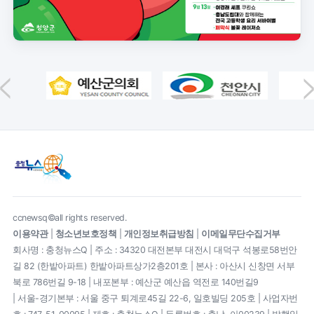
ccnewsq©all rights reserved.
이용약관
|
청소년보호정책
|
개인정보취급방침
|
이메일무단수집거부
회사명 : 충청뉴스Q | 주소 : 34320 대전본부 대전시 대덕구 석봉로58번안
길 82 (한밭아파트) 한밭아파트상가2층201호 | 본사 : 아산시 신창면 서부
북로 786번길 9-18 | 내포본부 : 예산군 예산읍 역전로 140번길9
| 서울-경기본부 : 서울 중구 퇴계로45길 22-6, 일호빌딩 205호 | 사업자번