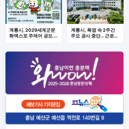
계룡시, 2029세계군문
계룡시, 폭염 속 2주간
화엑스포 주제어 공모...
주요 공사 중단… 근로자
시민 참여로 성공 개최
안전 최우선
기반 다진다