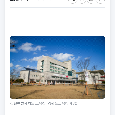
공
프
메
글
유
린
일
씨
트
크
기
강원특별자치도 교육청 (강원도교육청 제공)