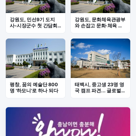
강원도, 민선9기 도지
강원도, 문화체육관광부
사-시장군수 첫 간담회…
와 손잡고 문화·체육 현
18개 시군 현안 논의 본
안 집중 논의
격화
평창, 꿈의 예술단 800
태백시, 중고생 23명 영
명 '하모니'로 하나 되다
국 캠프 파견... 글로벌
역량 강화 '첫 발'