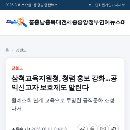
2026. 8. 8. 토요일 · 충청권 종합뉴스
로그인
회원가입
기사제보
홈
충남
충북
대전
세종
중앙정부
연예
뉴스QT
홈
›
강원도
강원도
삼척교육지원청, 청렴 홍보 강화…공
익신고자 보호제도 알린다
월례조회 연계 교육으로 투명한 공직문화 조성
나서
조원순 기자
2026-06-01 10:40:19