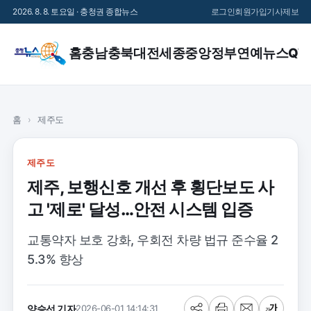
2026. 8. 8. 토요일 · 충청권 종합뉴스
로그인
회원가입
기사제보
홈
충남
충북
대전
세종
중앙정부
연예
뉴스QT
홈
›
제주도
제주도
제주, 보행신호 개선 후 횡단보도 사
고 '제로' 달성…안전 시스템 입증
교통약자 보호 강화, 우회전 차량 법규 준수율 2
5.3% 향상
양승선 기자
2026-06-01 14:14:31