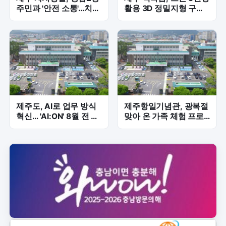
주민과 '안전 소통'…치안
활용 3D 정밀지형 구
강화 신호탄
축…낙석·붕괴 데이터 확
보
제주도, AI로 업무 방식
제주항일기념관, 광복절
혁신… 'AI:ON' 8월 전 직
맞아 온 가족 체험 프로
원 운영 시작
그램 개최