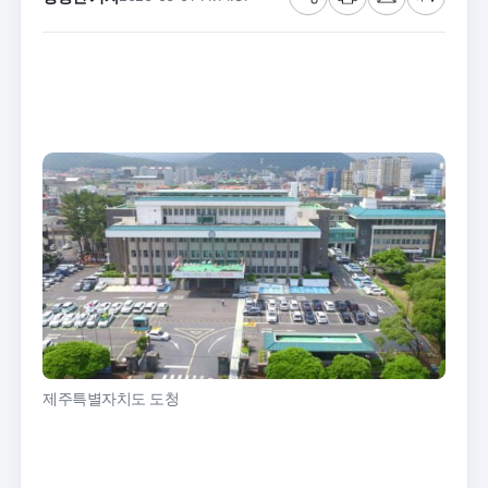
공
프
메
글
유
린
일
씨
트
크
기
제주특별자치도 도청