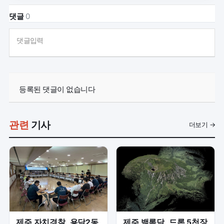
댓글
0
댓글입력
등록된 댓글이 없습니다
관련
기사
더보기 →
제주 자치경찰, 용담2동
제주 백록담, 드론 5천장