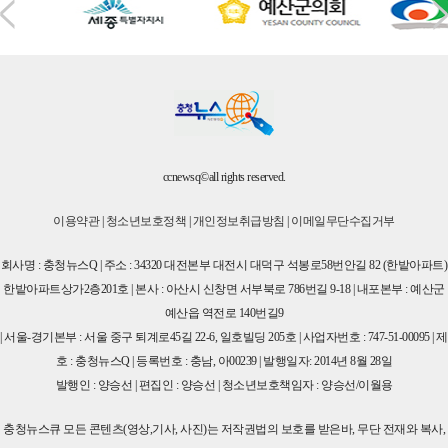
ccnewsq©all rights reserved.
이용약관
|
청소년보호정책
|
개인정보취급방침
|
이메일무단수집거부
회사명 : 충청뉴스Q | 주소 : 34320 대전본부 대전시 대덕구 석봉로58번안길 82 (한밭아파트)
한밭아파트상가2층201호 | 본사 : 아산시 신창면 서부북로 786번길 9-18 | 내포본부 : 예산군
예산읍 역전로 140번길9
| 서울-경기본부 : 서울 중구 퇴계로45길 22-6, 일호빌딩 205호 | 사업자번호 : 747-51-00095 | 제
호 : 충청뉴스Q | 등록번호 : 충남, 아00239 | 발행일자: 2014년 8월 28일
발행인 : 양승선 | 편집인 : 양승선 | 청소년보호책임자 : 양승선/이월용
충청뉴스큐 모든 콘텐츠(영상,기사, 사진)는 저작권법의 보호를 받은바, 무단 전재와 복사,