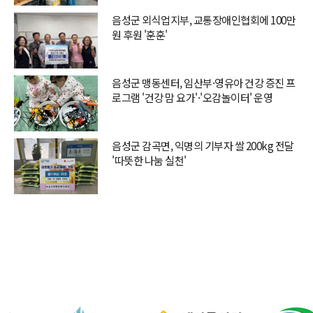
음성군 외식업지부, 교통장애인협회에 100만
원 후원 '훈훈'
음성군 맹동센터, 임산부·영유아 건강 증진 프
로그램 '건강 맘 요가'·'오감놀이터' 운영
음성군 감곡면, 익명의 기부자 쌀 200kg 전달
'따뜻한 나눔 실천'