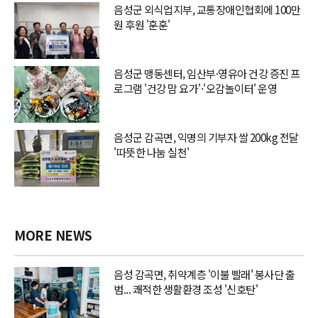
음성군 외식업지부, 교통장애인협회에 100만
원 후원 '훈훈'
음성군 맹동센터, 임산부·영유아 건강 증진 프
로그램 '건강 맘 요가'·'오감놀이터' 운영
음성군 감곡면, 익명의 기부자 쌀 200kg 전달
'따뜻한 나눔 실천'
MORE NEWS
음성 감곡면, 취약계층 '이불 빨래' 봉사단 출
범... 쾌적한 생활환경 조성 '신호탄'