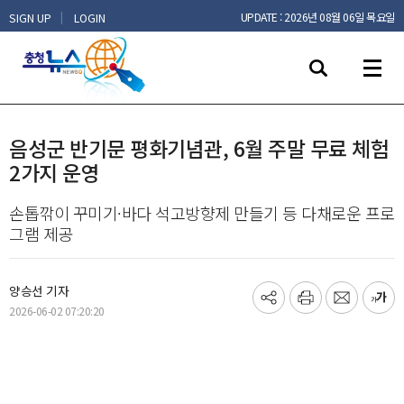
|
UPDATE : 2026년 08월 06일 목요일
SIGN UP
LOGIN
음성군 반기문 평화기념관, 6월 주말 무료 체험
2가지 운영
손톱깎이 꾸미기·바다 석고방향제 만들기 등 다채로운 프로
그램 제공
양승선 기자
기
프
메
글
2026-06-02 07:20:20
사
린
일
씨
공
트
보
키
유
내
우
하
기
기
기