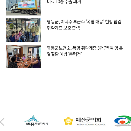
비료 10종 수출 쾌거
영동군, 이택수 부군수 '폭염 대응' 현장 점검...
취약계층 보호 총력
영동군보건소, 폭염 취약계층 3천7백여 명 온
열질환 예방 '총력전'