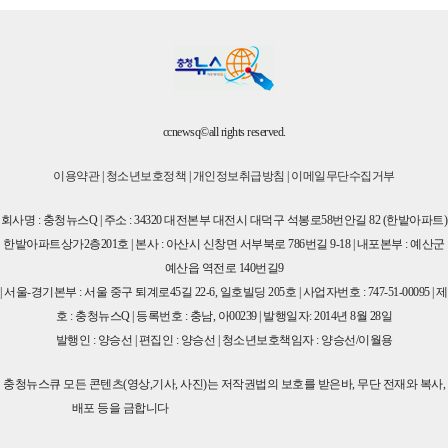
ccnewsq©all rights reserved.
이용약관
|
청소년보호정책
|
개인정보취급방침
|
이메일무단수집거부
회사명 : 충청뉴스Q | 주소 : 34320 대전본부 대전시 대덕구 석봉로58번안길 82 (한밭아파트)
한밭아파트상가2층201호 | 본사 : 아산시 신창면 서부북로 786번길 9-18 | 내포본부 : 예산군
예산읍 역전로 140번길9
| 서울-경기본부 : 서울 중구 퇴계로45길 22-6, 일호빌딩 205호 | 사업자번호 : 747-51-00095 | 제
호 : 충청뉴스Q | 등록번호 : 충남, 아00239 | 발행일자: 2014년 8월 28일
발행인 : 양승선 | 편집인 : 양승선 | 청소년보호책임자 : 양승선/이월용
충청뉴스큐 모든 콘텐츠(영상,기사, 사진)는 저작권법의 보호를 받은바, 무단 전재와 복사,
배포 등을 금합니다