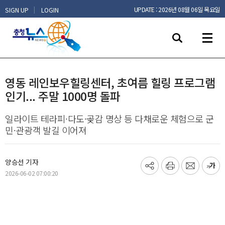
|
UPDATE : 2026년 08월 06일 목요일
SIGN UP
LOGIN
영동 레인보우힐링센터, 초여름 힐링 프로그램
인기... 주말 1000명 돌파
일라이트 테라피·다도·곶감 명상 등 다채로운 체험으로 군
민·관광객 발길 이어져
양승선 기자
기
프
메
글
2026-06-02 07:00:20
사
린
일
씨
공
트
보
키
유
내
우
하
기
기
기