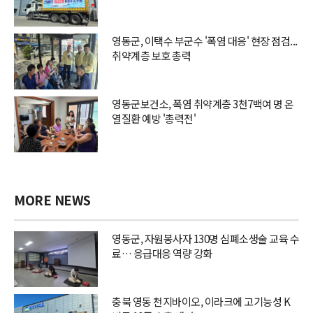
영동군, 이택수 부군수 '폭염 대응' 현장 점검...
취약계층 보호 총력
영동군보건소, 폭염 취약계층 3천7백여 명 온
열질환 예방 '총력전'
MORE NEWS
영동군, 자원봉사자 130명 심폐소생술 교육 수
료… 응급대응 역량 강화
충북 영동 천지바이오, 이라크에 고기능성 K