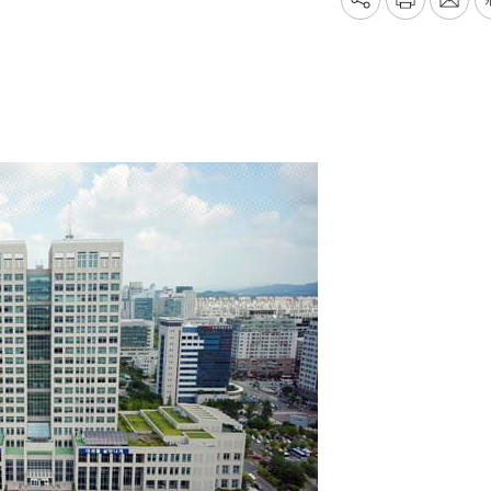
기
프
메
사
린
일
공
트
보
유
내
하
기
기