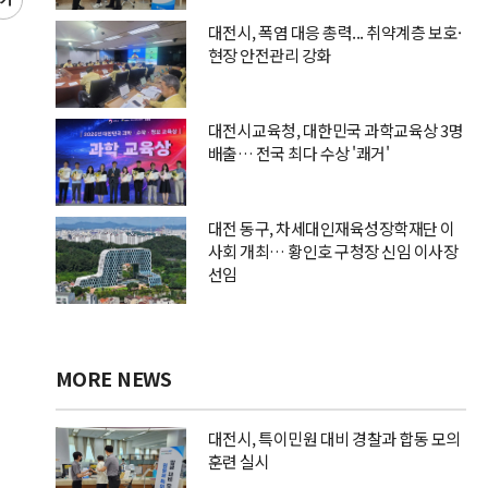
글
씨
대전시, 폭염 대응 총력... 취약계층 보호·
키
현장 안전관리 강화
우
기
대전시교육청, 대한민국 과학교육상 3명
배출… 전국 최다 수상 '쾌거'
대전 동구, 차세대인재육성장학재단 이
사회 개최… 황인호 구청장 신임 이사장
선임
MORE NEWS
대전시, 특이민원 대비 경찰과 합동 모의
훈련 실시