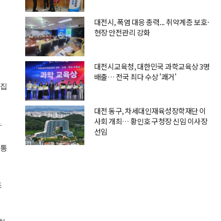
대전시, 폭염 대응 총력... 취약계층 보호·
현장 안전관리 강화
대전시교육청, 대한민국 과학교육상 3명
배출… 전국 최다 수상 '쾌거'
 집
대전 동구, 차세대인재육성장학재단 이
사회 개최… 황인호 구청장 신임 이사장
.
선임
 통
조