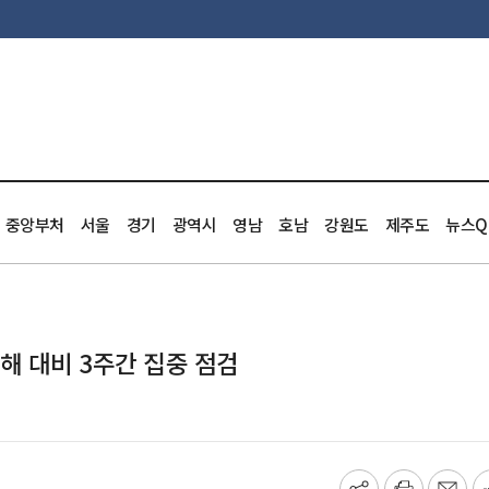
중앙부처
서울
경기
광역시
영남
호남
강원도
제주도
뉴스Q
해 대비 3주간 집중 점검