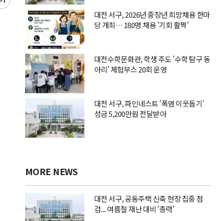
글
씨
대전 서구, 2026년 중장년 희망채용 한마
키
당 개최… 180명 채용 '기회 활짝'
우
기
대전수학문화관, 학생 주도 '수학 탐구 동
아리' 체험부스 20회 운영
대전 서구, 파인네스트 '폭염 이웃돕기'
성금 5,200만원 전달받아
MORE NEWS
대전 서구, 공동주택 신축 현장 집중 점
검... 여름철 재난 대비 '총력'