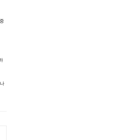
 중
하
 나