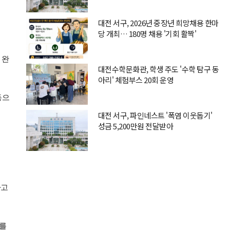
대전 서구, 2026년 중장년 희망채용 한마
당 개최… 180명 채용 '기회 활짝'
 완
대전수학문화관, 학생 주도 '수학 탐구 동
아리' 체험부스 20회 운영
동으
대전 서구, 파인네스트 '폭염 이웃돕기'
성금 5,200만원 전달받아
하고
치를