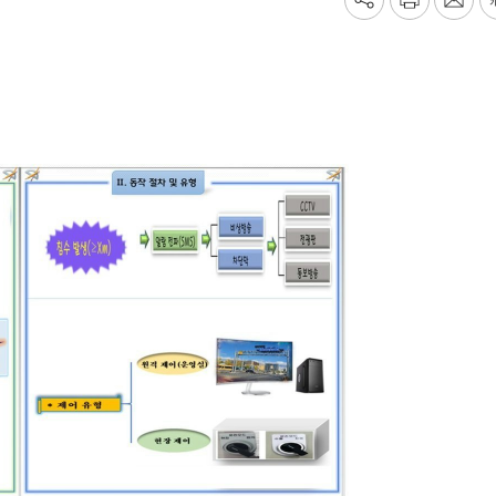
기
프
메
사
린
일
공
트
보
유
내
하
기
기