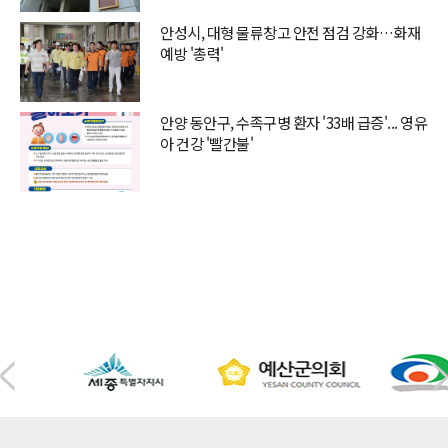
안성시, 대형 물류창고 안전 점검 강화…화재
예방 '총력'
안양 동안구, 수족구병 환자 '33배 급증'... 영유
아 건강 '빨간불'