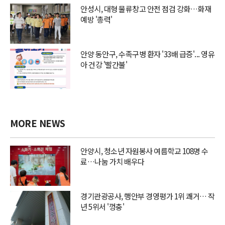
안성시, 대형 물류창고 안전 점검 강화…화재
예방 '총력'
안양 동안구, 수족구병 환자 '33배 급증'... 영유
아 건강 '빨간불'
MORE NEWS
안양시, 청소년 자원봉사 여름학교 108명 수
료…나눔 가치 배우다
경기관광공사, 행안부 경영평가 1위 쾌거… 작
년 5위서 '껑충'