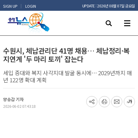
|
UPDATE : 2026년 08월 07일 금요일
SIGN UP
LOGIN
수원시, 체납관리단 41명 채용… 체납정리·복
지연계 '두 마리 토끼' 잡는다
세입 증대와 복지 사각지대 발굴 동시에… 2029년까지 매
년 122명 확대 계획
양승갑 기자
기
프
메
글
2026-06-02 07:43:18
사
린
일
씨
공
트
보
키
유
내
우
하
기
기
기