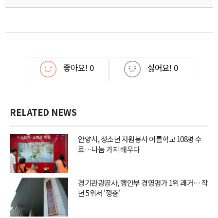
좋아요!
0
싫어요!
0
RELATED NEWS
안양시, 청소년 자원봉사 여름학교 108명 수
료…나눔 가치 배우다
경기관광공사, 행안부 경영평가 1위 쾌거… 작
년 5위서 '껑충'