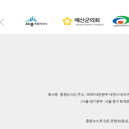
회사명 : 충청뉴스Q | 주소 : 34320 대전본부 대전시 대덕
| 서울-경기본부 : 서울 중구 퇴계로45길 
충청뉴스큐 모든 콘텐츠