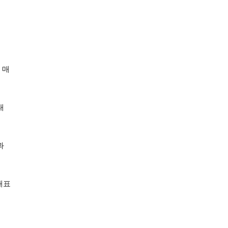
 매
대
과
대표