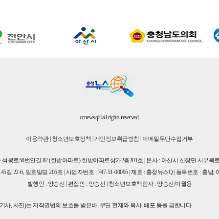
ccnewsq©all rights reserved.
이용약관
|
청소년보호정책
|
개인정보취급방침
|
이메일무단수집거부
구 석봉로58번안길 82 (한밭아파트) 한밭아파트상가2층201호 | 본사 : 아산시 신창면 서부북로 7
22-6, 일호빌딩 205호 | 사업자번호 : 747-51-00095 | 제호 : 충청뉴스Q | 등록번호 : 충남, 아
발행인 : 양승선 | 편집인 : 양승선 | 청소년보호책임자 : 양승선/이월용
(영상,기사, 사진)는 저작권법의 보호를 받은바, 무단 전재와 복