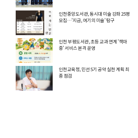
인천중앙도서관, 동시대 미술 강좌 25명
모집…'지금, 여기의 미술' 탐구
인천 부평도서관, 초등 교과 연계 '책마
중' 서비스 본격 운영
인천교육청, 민선 5기 공약 실천 계획 최
종 점검