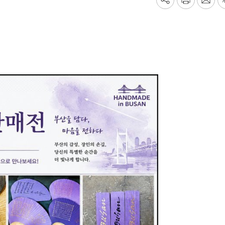
기
프
메
사
린
일
공
트
보
유
내
하
기
기