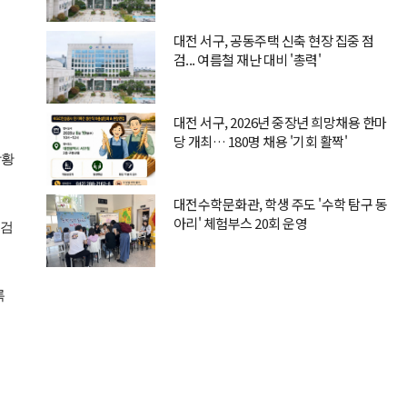
대전 서구, 공동주택 신축 현장 집중 점
검... 여름철 재난 대비 '총력'
대전 서구, 2026년 중장년 희망채용 한마
당 개최… 180명 채용 '기회 활짝'
상황
대전수학문화관, 학생 주도 '수학 탐구 동
아리' 체험부스 20회 운영
점검
록