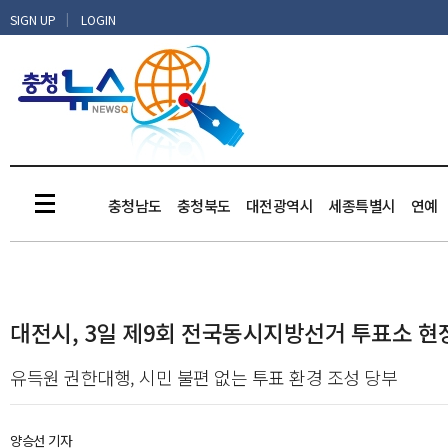
|
SIGN UP
LOGIN
충청남도
충청북도
대전광역시
세종특별시
연예
대전시, 3일 제9회 전국동시지방선거 투표소 현
유득원 권한대행, 시민 불편 없는 투표 환경 조성 당부
양승선 기자