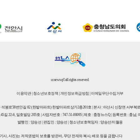
ccnewsq©all rights reserved.
이용약관
|
청소년보호정책
|
개인정보취급방침
|
이메일무단수집거부
구 석봉로58번안길 82 (한밭아파트) 한밭아파트상가2층201호 | 본사 : 아산시 신창면 서부북로 7
22-6, 일호빌딩 205호 | 사업자번호 : 747-51-00095 | 제호 : 충청뉴스Q | 등록번호 : 충남, 아
발행인 : 양승선 | 편집인 : 양승선 | 청소년보호책임자 : 양승선/이월용
(영상,기사, 사진)는 저작권법의 보호를 받은바, 무단 전재와 복