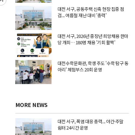
글
씨
대전 서구, 공동주택 신축 현장 집중 점
키
검... 여름철 재난 대비 '총력'
우
기
대전 서구, 2026년 중장년 희망채용 한마
당 개최… 180명 채용 '기회 활짝'
대전수학문화관, 학생 주도 '수학 탐구 동
아리' 체험부스 20회 운영
MORE NEWS
대전 서구, 폭염 대응 총력... 야간·주말
쉼터 24시간 운영