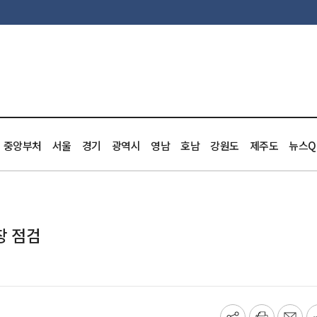
중앙부처
서울
경기
광역시
영남
호남
강원도
제주도
뉴스Q
장 점검