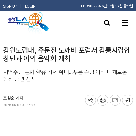
|
UPDATE : 2026년 08월 07일 금요일
SIGN UP
LOGIN
강원도립대, 주문진 도깨비 포럼서 강릉시립합
창단과 야외 음악회 개최
지역주민 문화 향유 기회 확대...푸른 송림 아래 다채로운
합창 공연 선사
조원순 기자
기
프
메
글
2026-06-02 07:35:03
사
린
일
씨
공
트
보
키
유
내
우
하
기
기
기