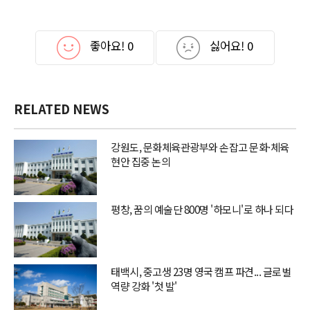
좋아요!
0
싫어요!
0
RELATED NEWS
강원도, 문화체육관광부와 손잡고 문화·체육
현안 집중 논의
평창, 꿈의 예술단 800명 '하모니'로 하나 되다
태백시, 중고생 23명 영국 캠프 파견... 글로벌
역량 강화 '첫 발'