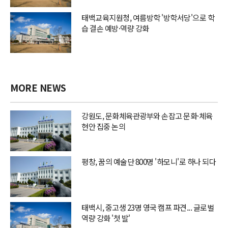
태백교육지원청, 여름방학 '방학서당'으로 학
습 결손 예방·역량 강화
MORE NEWS
강원도, 문화체육관광부와 손잡고 문화·체육
현안 집중 논의
평창, 꿈의 예술단 800명 '하모니'로 하나 되다
태백시, 중고생 23명 영국 캠프 파견... 글로벌
역량 강화 '첫 발'