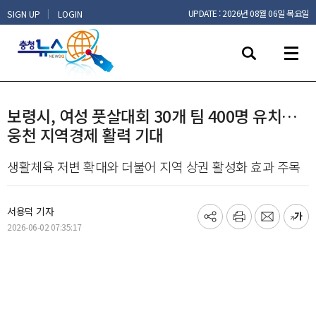
|
UPDATE : 2026년 08월 06일 목요일
SIGN UP
LOGIN
보령시, 여성 풋살대회 30개 팀 400명 유치…
웅천 지역경제 활력 기대
생활체육 저변 확대와 더불어 지역 상권 활성화 효과 주목
서용덕 기자
기
프
메
글
2026-06-02 07:35:17
사
린
일
씨
공
트
보
키
유
내
우
하
기
기
기