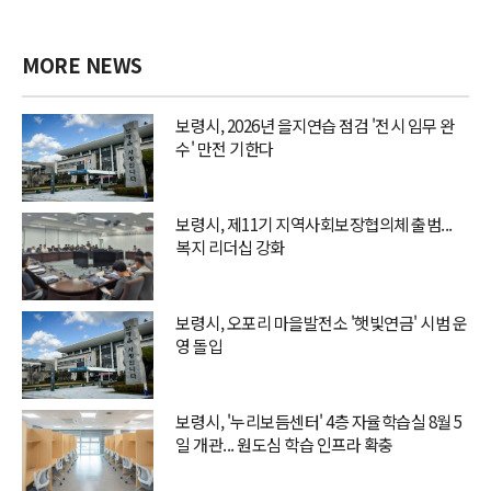
MORE NEWS
보령시, 2026년 을지연습 점검 '전시 임무 완
수' 만전 기한다
보령시, 제11기 지역사회보장협의체 출범...
복지 리더십 강화
보령시, 오포리 마을발전소 '햇빛연금' 시범 운
영 돌입
보령시, '누리보듬센터' 4층 자율학습실 8월 5
일 개관... 원도심 학습 인프라 확충