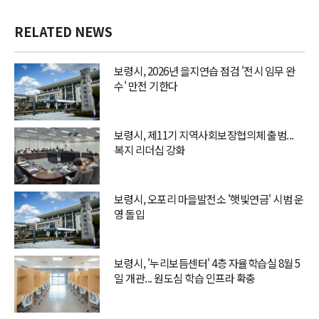
RELATED NEWS
보령시, 2026년 을지연습 점검 '전시 임무 완
수' 만전 기한다
보령시, 제11기 지역사회보장협의체 출범...
복지 리더십 강화
보령시, 오포리 마을발전소 '햇빛연금' 시범 운
영 돌입
보령시, '누리보듬센터' 4층 자율학습실 8월 5
일 개관... 원도심 학습 인프라 확충