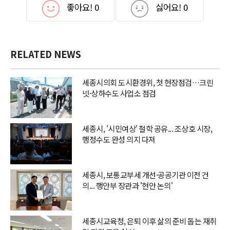
좋아요!
0
싫어요!
0
RELATED NEWS
세종시의회 도시환경위, 첫 현장점검…크린
넷·상하수도 사업소 점검
세종시, '시민여상' 철학 공유... 조상호 시장,
행정수도 완성 의지 다져
세종시, 보통교부세 개선·공공기관 이전 건
의... 행안부 장관과 '현안 논의'
세종시교육청, 은퇴 이후 삶의 준비 돕는 재취