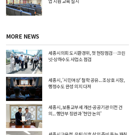
업 지원 교육 실시
MORE NEWS
세종시의회 도시환경위, 첫 현장점검…크린
넷·상하수도 사업소 점검
세종시, '시민여상' 철학 공유... 조상호 시장,
행정수도 완성 의지 다져
세종시, 보통교부세 개선·공공기관 이전 건
의... 행안부 장관과 '현안 논의'
세종시교육청, 은퇴 이후 삶의 준비 돕는 재취