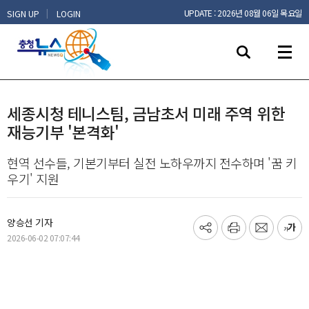
|
UPDATE : 2026년 08월 06일 목요일
SIGN UP
LOGIN
세종시청 테니스팀, 금남초서 미래 주역 위한
재능기부 '본격화'
현역 선수들, 기본기부터 실전 노하우까지 전수하며 '꿈 키
우기' 지원
양승선 기자
기
프
메
글
2026-06-02 07:07:44
사
린
일
씨
공
트
보
키
유
내
우
하
기
기
기