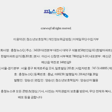
ccnewsq©all rights reserved.
이용약관
|
청소년보호정책
|
개인정보취급방침
|
이메일무단수집거부
회사명 : 충청뉴스Q | 주소 : 34320 대전본부 대전시 대덕구 석봉로58번안길 82 (한밭아파트)
한밭아파트상가2층201호 | 본사 : 아산시 신창면 서부북로 786번길 9-18 | 내포본부 : 예산군
예산읍 역전로 140번길9
| 서울-경기본부 : 서울 중구 퇴계로45길 22-6, 일호빌딩 205호 | 사업자번호 : 747-51-00095 | 제
호 : 충청뉴스Q | 등록번호 : 충남, 아00239 | 발행일자: 2014년 8월 28일
발행인 : 양승선 | 편집인 : 양승선 | 청소년보호책임자 : 양승선/이월용
충청뉴스큐 모든 콘텐츠(영상,기사, 사진)는 저작권법의 보호를 받은바, 무단 전재와 복사,
배포 등을 금합니다