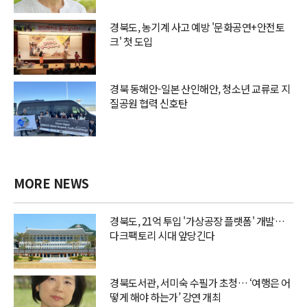
경북도, 농기계 사고 예방 '문화공연+안전토
크' 첫 도입
경북 동해안-일본 산인해안, 청소년 교류로 지
질공원 협력 신호탄
MORE NEWS
경북도, 21억 투입 '가상공장 플랫폼' 개발…
다크팩토리 시대 앞당긴다
경북도서관, 서미숙 수필가 초청… ‘여행은 어
떻게 해야 하는가’ 강연 개최