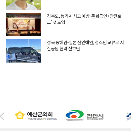
경북도, 농기계 사고 예방 '문화공연+안전토
크' 첫 도입
경북 동해안-일본 산인해안, 청소년 교류로 지
질공원 협력 신호탄