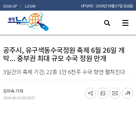
|
UPDATE : 2026년 08월 07일 금요일
SIGN UP
LOGIN
공주시, 유구색동수국정원 축제 6월 26일 개
막... 중부권 최대 규모 수국 정원 만개
3일간의 축제 기간, 22종 1만 6천주 수국 향연 펼쳐진다
김미숙 기자
기
프
메
글
2026-06-02 09:20:57
사
린
일
씨
공
트
보
키
유
내
우
하
기
기
기