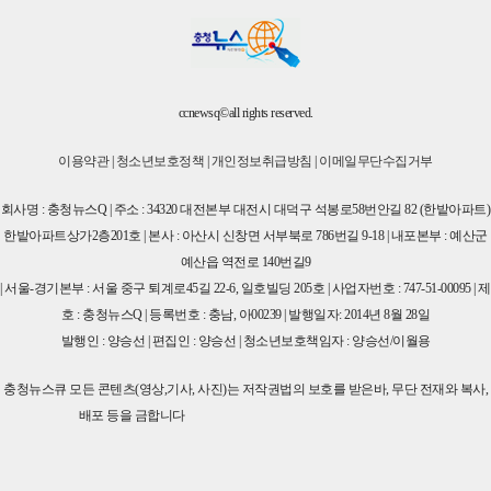
ccnewsq©all rights reserved.
이용약관
|
청소년보호정책
|
개인정보취급방침
|
이메일무단수집거부
회사명 : 충청뉴스Q | 주소 : 34320 대전본부 대전시 대덕구 석봉로58번안길 82 (한밭아파트)
한밭아파트상가2층201호 | 본사 : 아산시 신창면 서부북로 786번길 9-18 | 내포본부 : 예산군
예산읍 역전로 140번길9
| 서울-경기본부 : 서울 중구 퇴계로45길 22-6, 일호빌딩 205호 | 사업자번호 : 747-51-00095 | 제
호 : 충청뉴스Q | 등록번호 : 충남, 아00239 | 발행일자: 2014년 8월 28일
발행인 : 양승선 | 편집인 : 양승선 | 청소년보호책임자 : 양승선/이월용
충청뉴스큐 모든 콘텐츠(영상,기사, 사진)는 저작권법의 보호를 받은바, 무단 전재와 복사,
배포 등을 금합니다