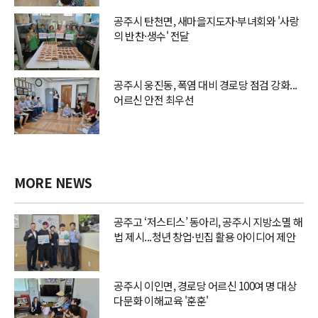
공주시 탄천면, 새마을지도자·부녀회와 '사랑
의 반찬·생수' 전달
공주시 웅진동, 폭염 대비 경로당 점검 강화...
어르신 안전 최우선
MORE NEWS
공주고 ‘저스티스’ 동아리, 공주시 지방소멸 해
법 제시...청년 창업·빈집 활용 아이디어 제안
공주시 이인면, 경로당 어르신 100여 명 대상
다문화 이해교육 '훈훈'