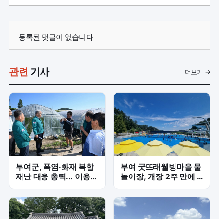
등록된 댓글이 없습니다
관련
기사
더보기 →
부여군, 폭염·화재 복합
부여 굿뜨래웰빙마을 물
재난 대응 총력... 이용우
놀이장, 개장 2주 만에 3
군수, 취약시설 현장점
천 명 돌파 '인기 실감'
검 나서