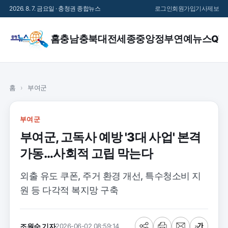
2026. 8. 7. 금요일 · 충청권 종합뉴스
로그인
회원가입
기사제보
홈
충남
충북
대전
세종
중앙정부
연예
뉴스QT
홈
›
부여군
부여군
부여군, 고독사 예방 '3대 사업' 본격
가동…사회적 고립 막는다
외출 유도 쿠폰, 주거 환경 개선, 특수청소비 지
원 등 다각적 복지망 구축
조원순 기자
2026-06-02 08:59:14