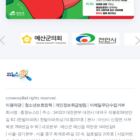
ccnewsq©all rights reserved.
이용약관
|
청소년보호정책
|
개인정보취급방침
|
이메일무단수집거부
회사명 : 충청뉴스Q | 주소 : 34320 대전본부 대전시 대덕구 석봉로58번안
길 82 (한밭아파트) 한밭아파트상가2층201호 | 본사 : 아산시 신창면 서부
북로 786번길 9-18 | 내포본부 : 예산군 예산읍 역전로 140번길9
| 서울-경기본부 : 서울 중구 퇴계로45길 22-6, 일호빌딩 205호 | 사업자번