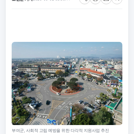
공
프
메
글
유
린
일
씨
트
크
기
부여군, 사회적 고립 예방을 위한 다각적 지원사업 추진