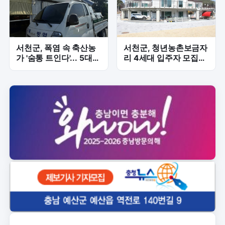
서천군, 폭염 속 축산농
서천군, 청년농촌보금자
가 '숨통 트인다'... 5대
리 4세대 입주자 모집…
방제차량 투입
최대 6년 거주 지원