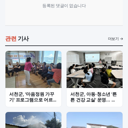
등록된 댓글이 없습니다
관련
기사
더보기 →
서천군, '마음정원 가꾸
서천군, 아동·청소년 '튼
기' 프로그램으로 어르신
튼 건강 교실' 운영... 저
웃음꽃 피우다
당·저염 식습관 형성 지
원