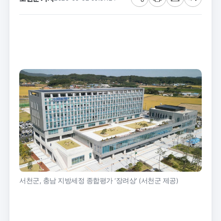
공
프
메
글
유
린
일
씨
트
크
기
서천군, 충남 지방세정 종합평가 ‘장려상’ (서천군 제공)