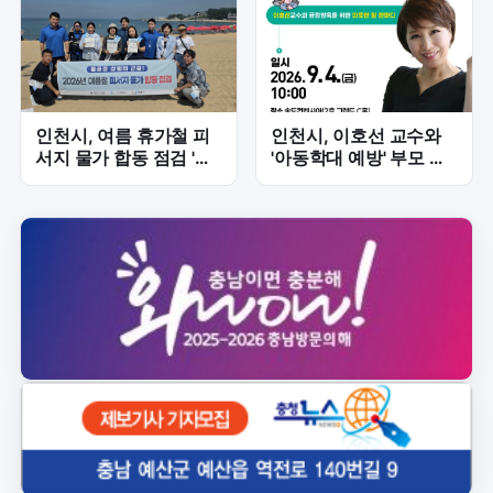
인천시, 여름 휴가철 피
인천시, 이호선 교수와
서지 물가 합동 점검 '적
'아동학대 예방' 부모 특
극 나서'
강 개최... 긍정 양육 기
술 전수