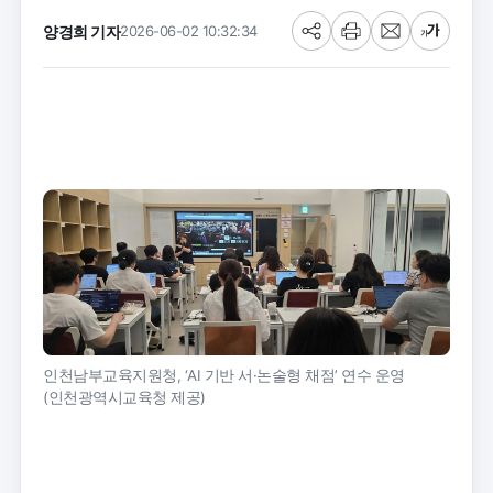
양경희 기자
2026-06-02 10:32:34
공
프
메
글
유
린
일
씨
트
크
기
인천남부교육지원청, ‘AI 기반 서·논술형 채점’ 연수 운영
(인천광역시교육청 제공)