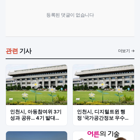
등록된 댓글이 없습니다
관련
기사
더보기 →
인천시, 아동참여위 3기
인천시, 디지털트윈 행
성과 공유… 4기 발대식
정 '국가공간정보 우수사
개최
업' 선정… 2025년 성과
인정받아