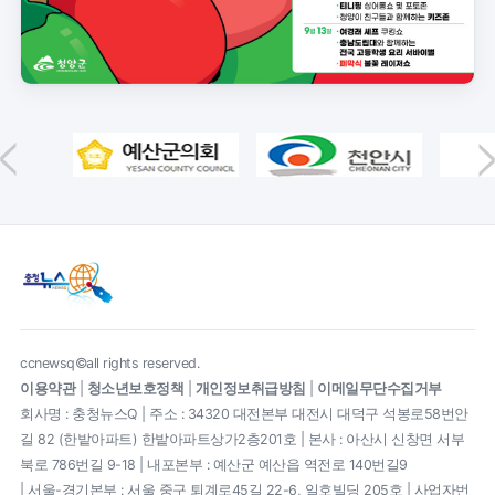
ccnewsq©all rights reserved.
이용약관
|
청소년보호정책
|
개인정보취급방침
|
이메일무단수집거부
회사명 : 충청뉴스Q | 주소 : 34320 대전본부 대전시 대덕구 석봉로58번안
길 82 (한밭아파트) 한밭아파트상가2층201호 | 본사 : 아산시 신창면 서부
북로 786번길 9-18 | 내포본부 : 예산군 예산읍 역전로 140번길9
| 서울-경기본부 : 서울 중구 퇴계로45길 22-6, 일호빌딩 205호 | 사업자번