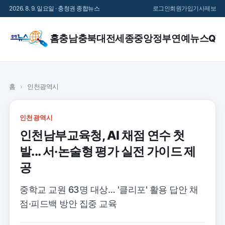
2026. 8. 9. 일요일 · 충청권 종합뉴스
로그인
회원가입
기사제보
홈
충남
충북
대전
세종
중앙정부
연예
뉴스QT
홈
›
인천광역시
인천광역시
인천남부교육청, AI 채점 연수 첫
발... 서·논술형 평가 실전 가이드 제
공
중학교 교원 63명 대상… '클리포' 활용 답안 채
점·피드백 방안 집중 교육