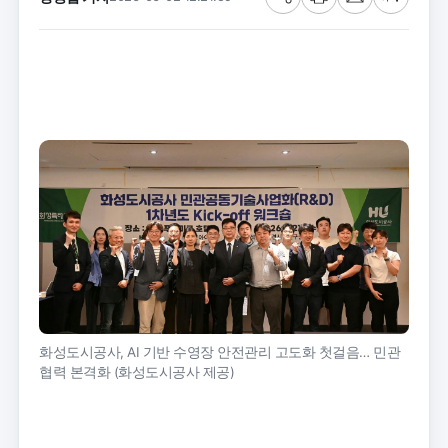
공
프
메
글
유
린
일
씨
트
크
기
화성도시공사, AI 기반 수영장 안전관리 고도화 첫걸음… 민관
협력 본격화 (화성도시공사 제공)