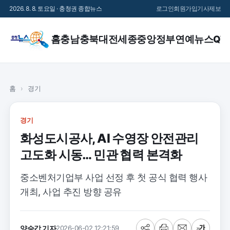
2026. 8. 8. 토요일 · 충청권 종합뉴스
로그인
회원가입
기사제보
홈
충남
충북
대전
세종
중앙정부
연예
뉴스QT
홈
›
경기
경기
화성도시공사, AI 수영장 안전관리
고도화 시동… 민관 협력 본격화
중소벤처기업부 사업 선정 후 첫 공식 협력 행사
개최, 사업 추진 방향 공유
양승갑 기자
2026-06-02 12:21:59