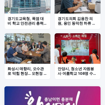
경기도교육청, 폭염 대
경기도의회 김용찬 의
비 학교 안전관리 총력...
원, 용인 동막천 하류 재
2학기 개학 만반 준비
해위험 해소 위한 하천정
비 속도전
화성시 매향리, 오수관
안양시, 청소년 자원봉
로 막힘 현장… 오현정 의
사 여름학교 108명 수
원, 주민 불편 해소 긴급
료…나눔 가치 배우다
점검