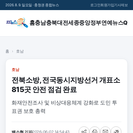
2026. 8. 9. 일요일 · 충청권 종합뉴스
로그인
회원가입
기사제보
홈
충남
충북
대전
세종
중앙정부
연예
뉴스QT
홈
›
호남
호남
전북소방, 전국동시지방선거 개표소
815곳 안전 점검 완료
화재안전조사 및 비상대응체계 강화로 도민 투
표권 보호 총력
백소현 기자
2026-06-02 14:54:43