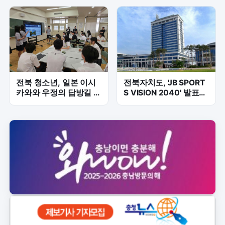
전북 청소년, 일본 이시
전북자치도, 'JB SPORT
카와와 우정의 답방길 올
S VISION 2040' 발표…
라… 2년 연속 교류 시동
국제 스포츠도시 도약 신
호탄