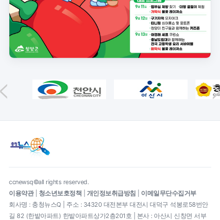
ccnewsq©all rights reserved.
이용약관
|
청소년보호정책
|
개인정보취급방침
|
이메일무단수집거부
회사명 : 충청뉴스Q | 주소 : 34320 대전본부 대전시 대덕구 석봉로58번안
길 82 (한밭아파트) 한밭아파트상가2층201호 | 본사 : 아산시 신창면 서부