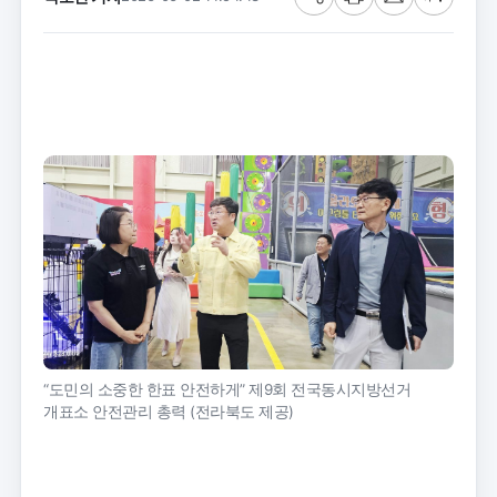
공
프
메
글
유
린
일
씨
트
크
기
“도민의 소중한 한표 안전하게” 제9회 전국동시지방선거
개표소 안전관리 총력 (전라북도 제공)