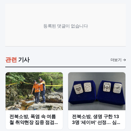
등록된 댓글이 없습니다
관련
기사
더보기 →
전북소방, 폭염 속 여름
전북소방, 생명 구한 13
철 취약현장 집중 점검…
3명 '세이버' 선정... 심정
안전 최전선 누빈다
지부터 응급분만까지