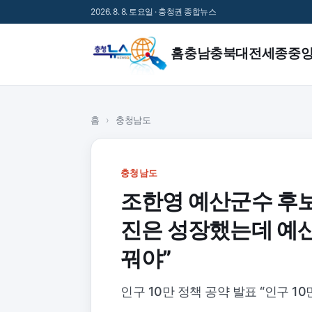
2026. 8. 8. 토요일 · 충청권 종합뉴스
홈
충남
충북
대전
세종
중
홈
›
충청남도
충청남도
조한영 예산군수 후보,
진은 성장했는데 예산
꿔야”
인구 10만 정책 공약 발표 “인구 1