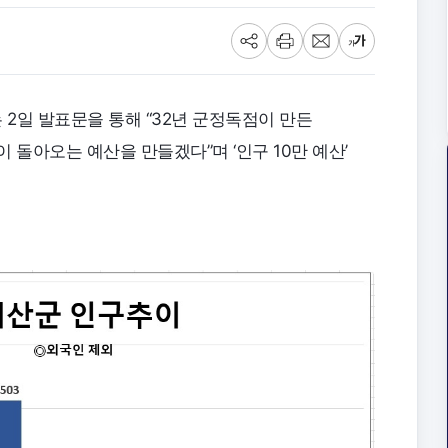
공
프
메
글
유
린
일
씨
트
크
기
2일 발표문을 통해 “32년 군정독점이 만든
 돌아오는 예산을 만들겠다”며 ‘인구 10만 예산’