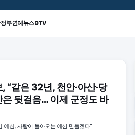
앙정부
연예
뉴스QTV
 “같은 32년, 천안·아산·당
은 뒷걸음… 이제 군정도 바
0만 예산, 사람이 돌아오는 예산 만들겠다”