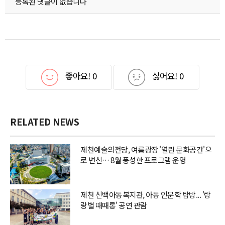
등록된 댓글이 없습니다
좋아요!
0
싫어요!
0
RELATED NEWS
제천예술의전당, 여름광장 '열린 문화공간'으
로 변신… 8월 풍성한 프로그램 운영
제천 신백아동복지관, 아동 인문학 탐방... '랑
랑별 때때롱' 공연 관람