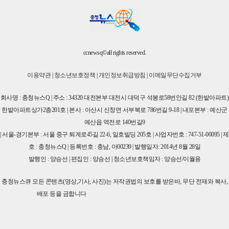
ccnewsq©all rights reserved.
이용약관
|
청소년보호정책
|
개인정보취급방침
|
이메일무단수집거부
회사명 : 충청뉴스Q | 주소 : 34320 대전본부 대전시 대덕구 석봉로58번안길 82 (한밭아파트)
한밭아파트상가2층201호 | 본사 : 아산시 신창면 서부북로 786번길 9-18 | 내포본부 : 예산군
예산읍 역전로 140번길9
| 서울-경기본부 : 서울 중구 퇴계로45길 22-6, 일호빌딩 205호 | 사업자번호 : 747-51-00095 | 제
호 : 충청뉴스Q | 등록번호 : 충남, 아00239 | 발행일자: 2014년 8월 28일
발행인 : 양승선 | 편집인 : 양승선 | 청소년보호책임자 : 양승선/이월용
충청뉴스큐 모든 콘텐츠(영상,기사, 사진)는 저작권법의 보호를 받은바, 무단 전재와 복사,
배포 등을 금합니다