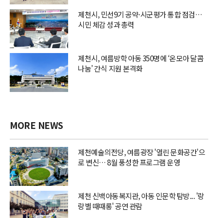
제천시, 민선9기 공약·시군평가 통합 점검…
시민 체감 성과 총력
제천시, 여름방학 아동 350명에 ‘온모아 달콤
나눔’ 간식 지원 본격화
MORE NEWS
제천예술의전당, 여름광장 '열린 문화공간'으
로 변신… 8월 풍성한 프로그램 운영
제천 신백아동복지관, 아동 인문학 탐방... '랑
랑별 때때롱' 공연 관람