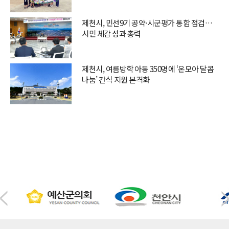
제천시, 민선9기 공약·시군평가 통합 점검…
시민 체감 성과 총력
제천시, 여름방학 아동 350명에 ‘온모아 달콤
나눔’ 간식 지원 본격화