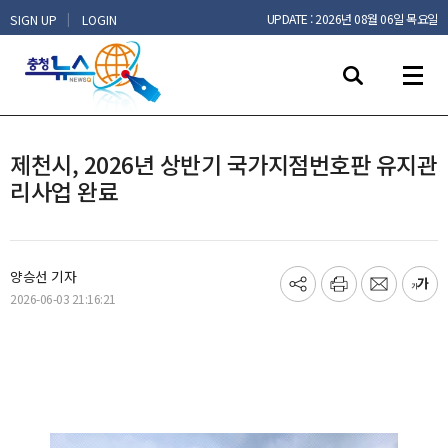
|
UPDATE : 2026년 08월 06일 목요일
SIGN UP
LOGIN
제천시, 2026년 상반기 국가지점번호판 유지관
리사업 완료
양승선 기자
기
프
메
글
2026-06-03 21:16:21
사
린
일
씨
공
트
보
키
유
내
우
하
기
기
기