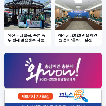
예산군 삽교읍, 폭염 속
예산군, 2026년 을지연
두 번째 얼음생수 나눔…
습 준비 '총력'... 실전 대
주민 건강 지킨다
응 역량 강화 신호탄