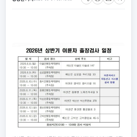
공
프
메
글
유
린
일
씨
트
크
기