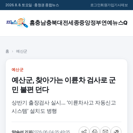
2026. 8. 8. 토요일 · 충청권 종합뉴스
로그인
회원가입
기사제보
홈
충남
충북
대전
세종
중앙정부
연예
뉴스QT
홈
›
예산군
예산군
예산군, 찾아가는 이륜차 검사로 군
민 불편 던다
상반기 출장검사 실시… ‘이륜차사고 자동신고
시스템’ 설치도 병행
양승선 기자
2026-06-04 05:49:05