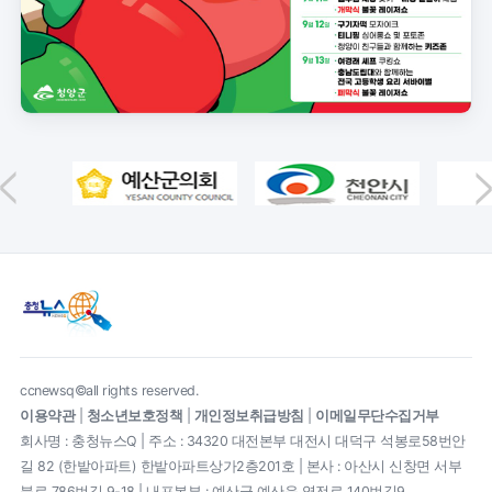
ccnewsq©all rights reserved.
이용약관
|
청소년보호정책
|
개인정보취급방침
|
이메일무단수집거부
회사명 : 충청뉴스Q | 주소 : 34320 대전본부 대전시 대덕구 석봉로58번안
길 82 (한밭아파트) 한밭아파트상가2층201호 | 본사 : 아산시 신창면 서부
북로 786번길 9-18 | 내포본부 : 예산군 예산읍 역전로 140번길9