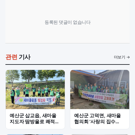
등록된 댓글이 없습니다
관련
기사
더보기 →
예산군 삽교읍, 새마을
예산군 고덕면, 새마을
지도자 땀방울로 쾌적한
협의회 '사랑의 집수
마을 조성
리'로 취약계층 주거환경
개선