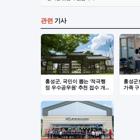
관련
기사
홍성군, 국민이 뽑는 '적극행
홍성군
정 우수공무원' 추천 접수 개
가족 
시