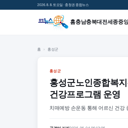
2026. 8. 8. 토요일 · 충청권 종합뉴스
홈
충남
충북
대전
세종
중
홈
›
홍성군
홍성군
홍성군노인종합복지관
건강프로그램 운영
치매예방 손운동 통해 어르신 건강 
2026-06-04 06:13:06