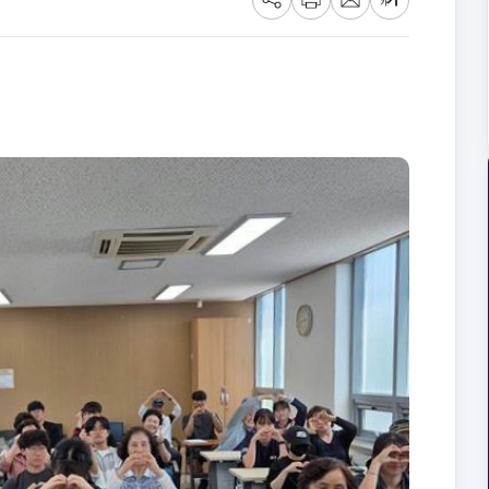
공
프
메
글
유
린
일
씨
트
크
기