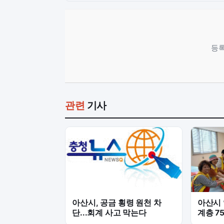
등록
관련
기사
아산시, 공금 횡령 원천 차
아산시 
단...회계 사고 막는다
계층 7
'온정 