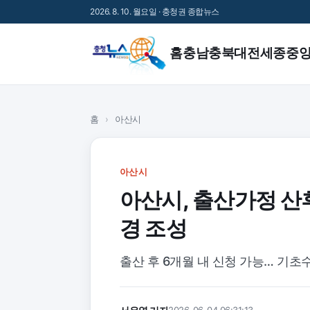
2026. 8. 10. 월요일 · 충청권 종합뉴스
홈
충남
충북
대전
세종
중
홈
›
아산시
아산시
아산시, 출산가정 산
경 조성
출산 후 6개월 내 신청 가능… 기초수
2026-06-04 06:31:13