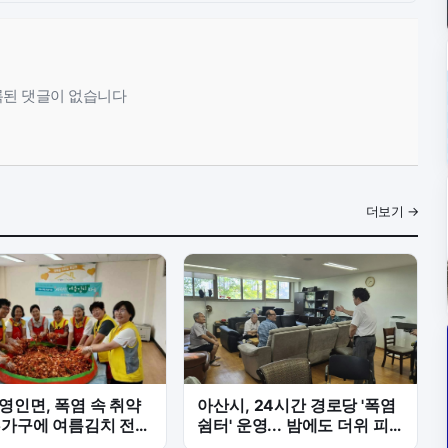
된 댓글이 없습니다
더보기 →
영인면, 폭염 속 취약
아산시, 24시간 경로당 '폭염
5가구에 여름김치 전달
쉼터' 운영... 밤에도 더위 피
나누다'
한다