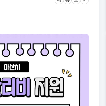
공
프
메
글
유
린
일
씨
트
크
기