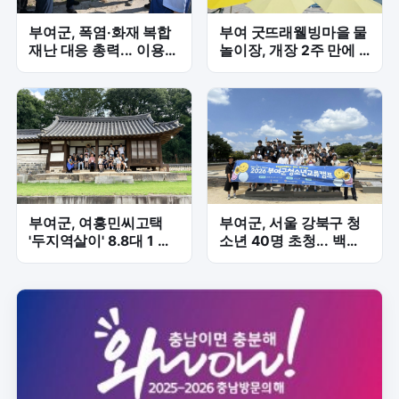
부여군, 폭염·화재 복합
부여 굿뜨래웰빙마을 물
재난 대응 총력... 이용우
놀이장, 개장 2주 만에 3
군수, 취약시설 현장점
천 명 돌파 '인기 실감'
검 나서
부여군, 여흥민씨고택
부여군, 서울 강북구 청
'두지역살이' 8.8대 1 경
소년 40명 초청... 백제
쟁률 기록…체류형 인구
문화 체험 교류 본격화
유입 신호탄