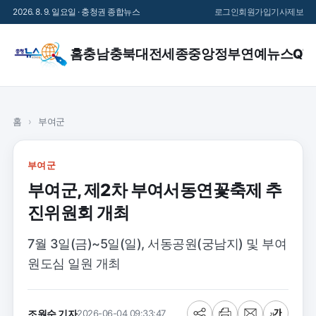
2026. 8. 9. 일요일 · 충청권 종합뉴스
로그인
회원가입
기사제보
홈
충남
충북
대전
세종
중앙정부
연예
뉴스QT
홈
›
부여군
부여군
부여군, 제2차 부여서동연꽃축제 추
진위원회 개최
7월 3일(금)~5일(일), 서동공원(궁남지) 및 부여
원도심 일원 개최
조원순 기자
2026-06-04 09:33:47