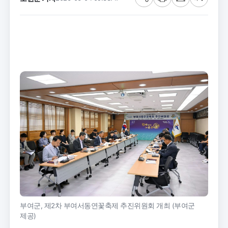
공
프
메
글
유
린
일
씨
트
크
기
부여군, 제2차 부여서동연꽃축제 추진위원회 개최 (부여군
제공)