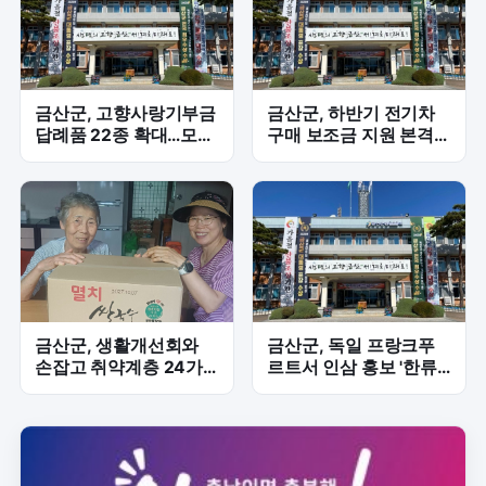
금산군, 고향사랑기부금
금산군, 하반기 전기차
답례품 22종 확대…모금
구매 보조금 지원 본격
확대 총력
화…승용 35대·승합 5대
예정
금산군, 생활개선회와
금산군, 독일 프랑크푸
손잡고 취약계층 24가
르트서 인삼 홍보 '한류
구 '맞춤형 나눔' 본격화
행사' 참가