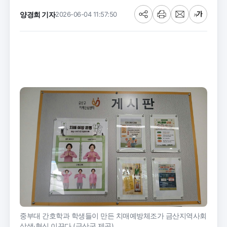
양경희 기자
2026-06-04 11:57:50
공
프
메
글
유
린
일
씨
트
크
기
중부대 간호학과 학생들이 만든 치매예방체조가 금산지역사회
상생·혁신 이끈다 (금산군 제공)