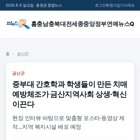
2026. 8. 9. 일요일 · 충청권 종합뉴스
로그인
회원가입
기사제보
홈
충남
충북
대전
세종
중앙정부
연예
뉴스QT
홈
›
금산군
금산군
중부대 간호학과 학생들이 만든 치매
예방체조가 금산지역사회 상생·혁신
이끈다
현장 인터뷰 바탕으로 맞춤형 포스터·동영상 제
작…지역 복지시설 배포 예정