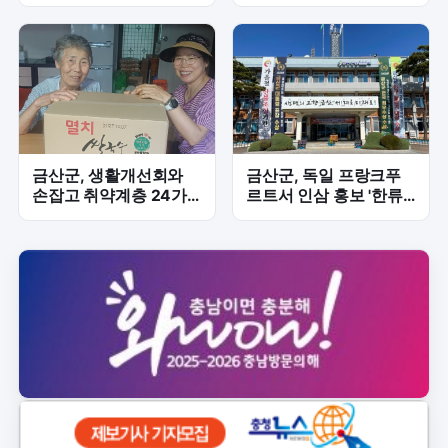
확대 총력
화…승용 35대·승합 5대
예정
금산군, 생활개선회와
금산군, 독일 프랑크푸
손잡고 취약계층 24가
르트서 인삼 홍보 '한류
구 '맞춤형 나눔' 본격화
행사' 참가