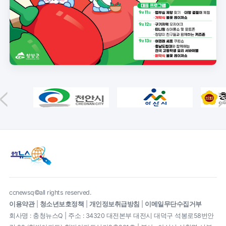
ccnewsq©all rights reserved.
이용약관
|
청소년보호정책
|
개인정보취급방침
|
이메일무단수집거부
회사명 : 충청뉴스Q | 주소 : 34320 대전본부 대전시 대덕구 석봉로58번안