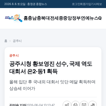
2026. 8. 8. 토요일 · 충청권 종합뉴스
로그인
회원가입
기사제보
홈
충남
충북
대전
세종
중앙정부
연예
뉴스QT
홈
›
공주시
공주시
공주시청 황보영진 선수, 국제 역도
대회서 은2·동1 획득
올해 입단 후 국내외 대회서 잇단 메달 획득하며
상승세 이어가
김미숙 기자
2026-06-04 13:13:47