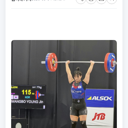
공
프
메
글
유
린
일
씨
트
크
기