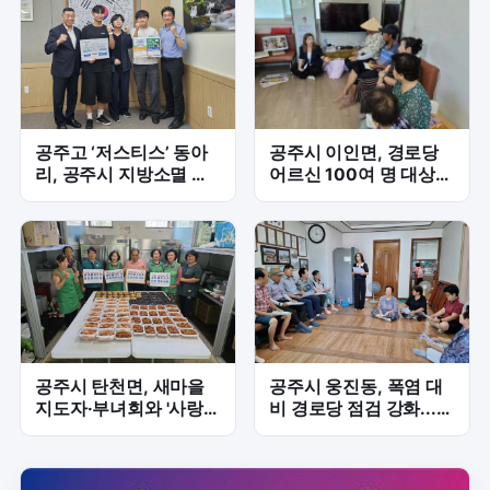
공주고 ‘저스티스’ 동아
공주시 이인면, 경로당
리, 공주시 지방소멸 해
어르신 100여 명 대상
법 제시...청년 창업·빈집
다문화 이해교육 '훈훈'
활용 아이디어 제안
공주시 탄천면, 새마을
공주시 웅진동, 폭염 대
지도자·부녀회와 '사랑의
비 경로당 점검 강화...
반찬·생수' 전달
어르신 안전 최우선