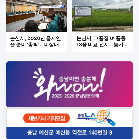
논산시, 2026년 을지연
논산시, 고품질 벼 품종
습 준비 '총력'... 비상대
13종 비교 전시… 농가
비태세 점검
선택 폭 확대