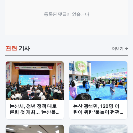
등록된 댓글이 없습니다
관련
기사
더보기 →
논산시, 청년 정책 대토
논산 광석면, 120명 어
론회 첫 개최... '논산을
린이 위한 '물놀이 펀펀
바꾸는 시간'으로 미래
페스티벌' 성료
설계