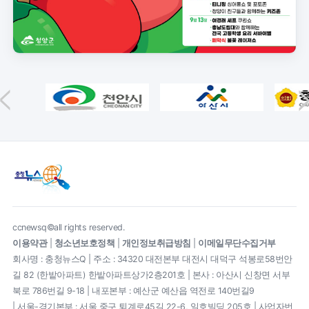
ccnewsq©all rights reserved.
이용약관
|
청소년보호정책
|
개인정보취급방침
|
이메일무단수집거부
회사명 : 충청뉴스Q | 주소 : 34320 대전본부 대전시 대덕구 석봉로58번안
길 82 (한밭아파트) 한밭아파트상가2층201호 | 본사 : 아산시 신창면 서부
북로 786번길 9-18 | 내포본부 : 예산군 예산읍 역전로 140번길9
| 서울-경기본부 : 서울 중구 퇴계로45길 22-6, 일호빌딩 205호 | 사업자번