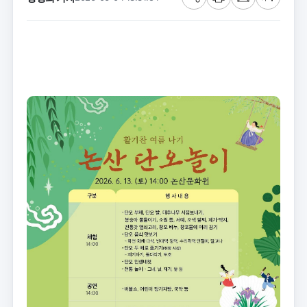
공
프
메
글
유
린
일
씨
트
크
기