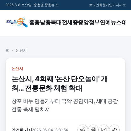
2026. 8. 8. 토요일 · 충청권 종합뉴스
로그인
회원가입
기사제보
홈
충남
충북
대전
세종
중앙정부
연예
뉴스QT
홈
›
논산시
논산시
논산시, 4회째 '논산 단오놀이' 개
최... 전통문화 체험 확대
창포 비누 만들기부터 국악 공연까지, 세대 공감
전통 축제 펼쳐져
양경희 기자
2026-06-04 13:31:54