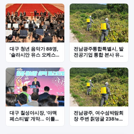
대구 청년 음악가 88명,
전남광주통합특별시, 발
‘솔라시안 유스 오케스트
전공기업 통합 본사 유치
라’ 콘서트 대성황
'총력전'
대구 칠성야시장, '야맥
전남광주, 여수섬박람회
페스티벌' 개막... 이틀간
장 주변 칡덩굴 238㏊
열대야 탈출 축제
제거 완료