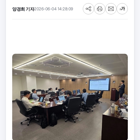
양경희 기자
2026-06-04 14:28:09
공
프
메
글
유
린
일
씨
트
크
기