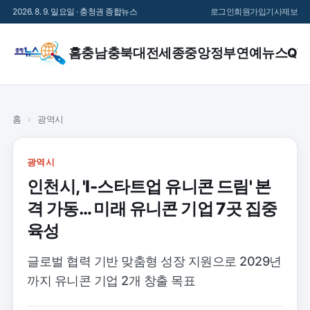
2026. 8. 9. 일요일 · 충청권 종합뉴스
로그인
회원가입
기사제보
홈
충남
충북
대전
세종
중앙정부
연예
뉴스QT
홈
›
광역시
광역시
인천시, 'I-스타트업 유니콘 드림' 본
격 가동… 미래 유니콘 기업 7곳 집중
육성
글로벌 협력 기반 맞춤형 성장 지원으로 2029년
까지 유니콘 기업 2개 창출 목표