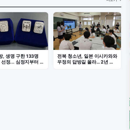
, 생명 구한 133명
전북 청소년, 일본 이시카와와
' 선정... 심정지부터 응
우정의 답방길 올라… 2년 연
까지
속 교류 시동