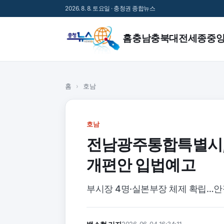
2026. 8. 8. 토요일 · 충청권 종합뉴스
홈
충남
충북
대전
세종
중
홈
›
호남
호남
전남광주통합특별시, 
개편안 입법예고
부시장 4명·실본부장 체제 확립…안
2026-06-04 16:34:11