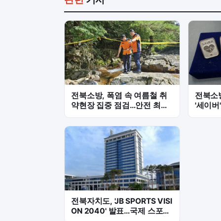
전북소방, 폭염 속 여름철 취
전북소방
약현장 집중 점검…안전 최전
'세이버
선 누빈다
급분만
전북자치도, 'JB SPORTS VISI
ON 2040' 발표…국제 스포츠
도시 도약 신호탄