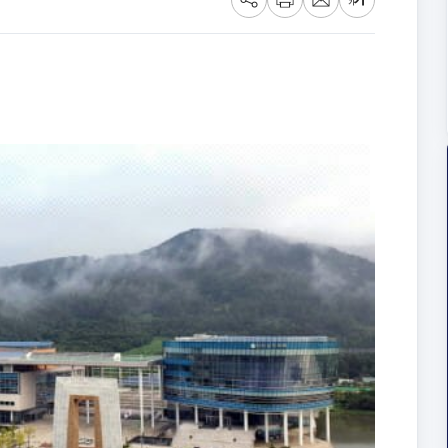
공
프
메
글
유
린
일
씨
트
크
기