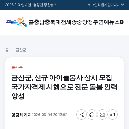
2026. 8. 9. 일요일 · 충청권 종합뉴스
로그인
회원가입
기사제보
홈
충남
충북
대전
세종
중앙정부
연예
뉴스QT
홈
›
금산군
금산군
금산군, 신규 아이돌봄사 상시 모집
국가자격제 시행으로 전문 돌봄 인력
양성
양경희 기자
2026-06-04 20:13:52
공
프
메
글
유
린
일
씨