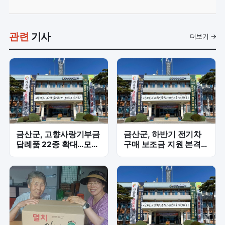
관련
기사
더보기 →
금산군, 고향사랑기부금
금산군, 하반기 전기차
답례품 22종 확대…모금
구매 보조금 지원 본격
확대 총력
화…승용 35대·승합 5대
예정