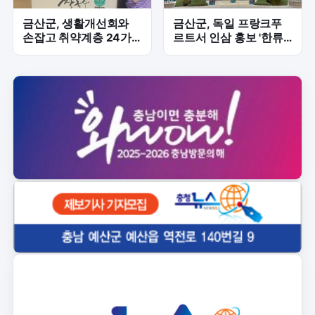
금산군, 생활개선회와
금산군, 독일 프랑크푸
손잡고 취약계층 24가
르트서 인삼 홍보 '한류
구 '맞춤형 나눔' 본격화
행사' 참가