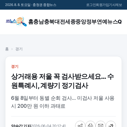
2026. 8. 8. 토요일 · 충청권 종합뉴스
로그인
회원가입
기사제보
홈
충남
충북
대전
세종
중앙정부
연예
뉴스QT
홈
›
경기
경기
상거래용 저울 꼭 검사받으세요… 수
원특례시, 계량기 정기검사
6월 8일부터 동별 순회 검사… 미검사 저울 사용
시 200만 원 이하 과태료
양승갑 기자
2026-06-04 20:12:41