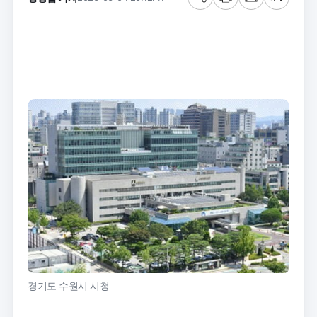
공
프
메
글
유
린
일
씨
트
크
기
경기도 수원시 시청