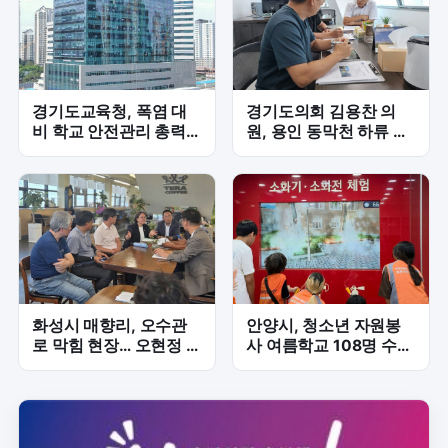
경기도교육청, 폭염 대
경기도의회 김용찬 의
비 학교 안전관리 총력...
원, 용인 동막천 하류 재
2학기 개학 만반 준비
해위험 해소 위한 하천정
비 속도전
화성시 매향리, 오수관
안양시, 청소년 자원봉
로 막힘 현장… 오현정 의
사 여름학교 108명 수
원, 주민 불편 해소 긴급
료…나눔 가치 배우다
점검