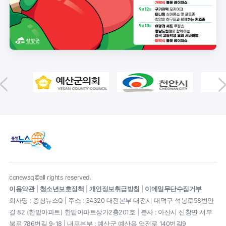
ccnewsq©all rights reserved.
이용약관
|
청소년보호정책
|
개인정보취급방침
|
이메일무단수집거부
회사명 : 충청뉴스Q | 주소 : 34320 대전본부 대전시 대덕구 석봉로58번안
길 82 (한밭아파트) 한밭아파트상가2층201호 | 본사 : 아산시 신창면 서부
북로 786번길 9-18 | 내포본부 : 예산군 예산읍 역전로 140번길9