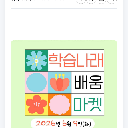
공
프
메
글
유
린
일
씨
트
크
기