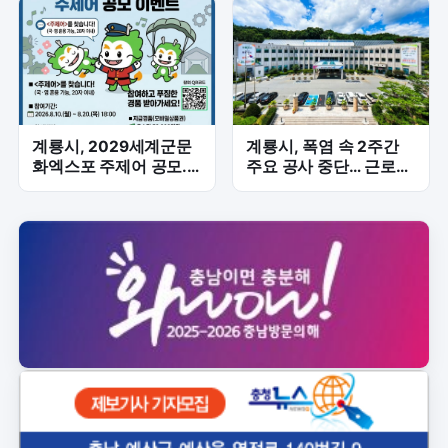
계룡시, 2029세계군문
계룡시, 폭염 속 2주간
화엑스포 주제어 공모...
주요 공사 중단… 근로자
시민 참여로 성공 개최
안전 최우선
기반 다진다