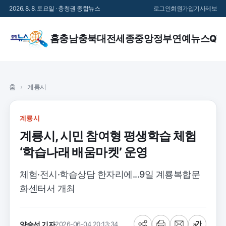
2026. 8. 8. 토요일 · 충청권 종합뉴스
로그인
회원가입
기사제보
홈
충남
충북
대전
세종
중앙정부
연예
뉴스QT
홈
›
계룡시
계룡시
계룡시, 시민 참여형 평생학습 체험
‘학습나래 배움마켓’ 운영
체험·전시·학습상담 한자리에...9일 계룡복합문
화센터서 개최
양승선 기자
2026-06-04 20:13:34