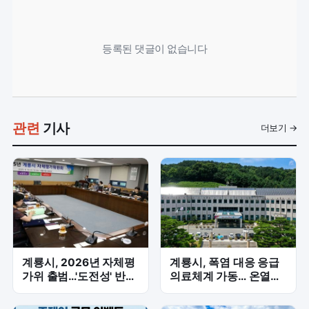
등록된 댓글이 없습니다
관련
기사
더보기 →
계룡시, 2026년 자체평
계룡시, 폭염 대응 응급
가위 출범…'도전성' 반영
의료체계 가동… 온열질
해 성과관리 강화
환 예방 총력