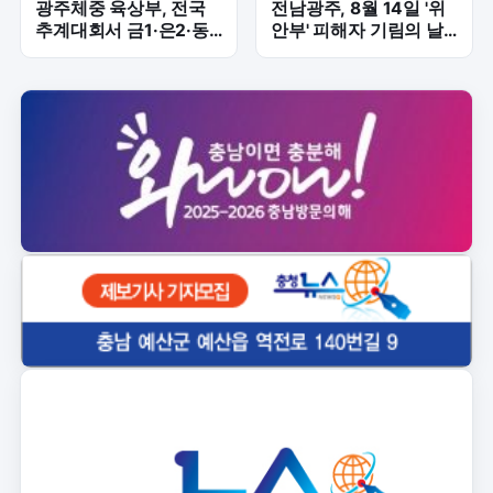
광주체중 육상부, 전국
전남광주, 8월 14일 '위
추계대회서 금1·은2·동2
안부' 피해자 기림의 날
획득 '쾌거'
기념식 개최