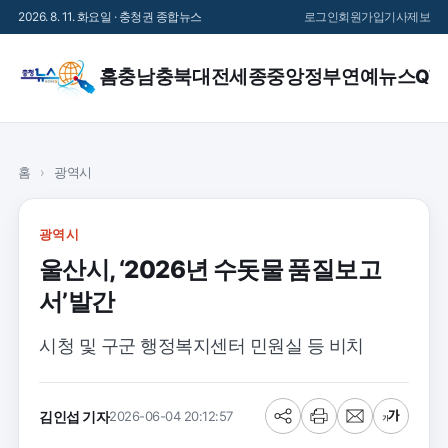
2026. 8. 11. 화요일 · 충청권 종합뉴스
로그인
회원가입
기사제보
홈
충남
충북
대전
세종
중앙정부
연예
뉴스QT
홈
›
광역시
광역시
울산시, ‘2026년 수돗물 품질보고
서’발간
시청 및 구군 행정복지센터 민원실 등 비치
김인섭 기자
2026-06-04 20:12:57
공
프
메
글
유
린
일
씨