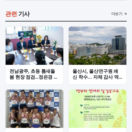
관련
기사
더보기 →
전남광주, 초등 틈새돌
울산시, 울산연구원 쇄
봄 현장 점검…정은경 장
신 착수... 자체 감사 역
관도 동행
량 강화 시동