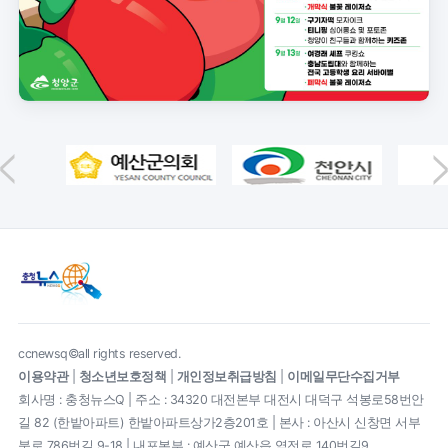
ccnewsq©all rights reserved.
이용약관
|
청소년보호정책
|
개인정보취급방침
|
이메일무단수집거부
회사명 : 충청뉴스Q | 주소 : 34320 대전본부 대전시 대덕구 석봉로58번안
길 82 (한밭아파트) 한밭아파트상가2층201호 | 본사 : 아산시 신창면 서부
북로 786번길 9-18 | 내포본부 : 예산군 예산읍 역전로 140번길9