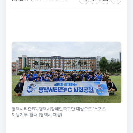
공
프
메
글
유
린
일
씨
트
크
기
평택시티즌FC, 평택시장애인축구단 대상으로 ‘스포츠
재능기부 ’펼쳐 (평택시 제공)