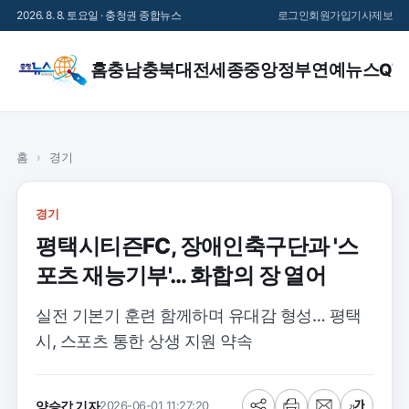
2026. 8. 8. 토요일 · 충청권 종합뉴스
로그인
회원가입
기사제보
홈
충남
충북
대전
세종
중앙정부
연예
뉴스QT
홈
›
경기
경기
평택시티즌FC, 장애인축구단과 '스
포츠 재능기부'… 화합의 장 열어
실전 기본기 훈련 함께하며 유대감 형성… 평택
시, 스포츠 통한 상생 지원 약속
양승갑 기자
2026-06-01 11:27:20