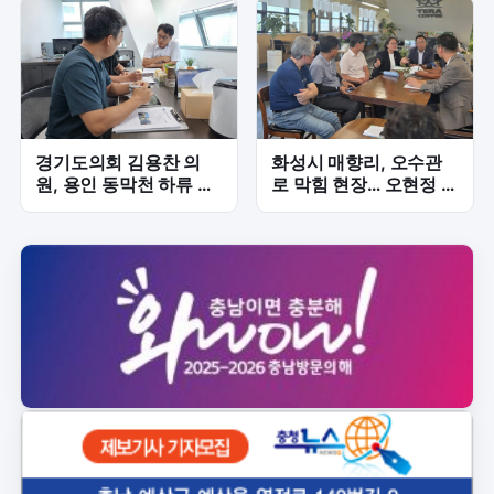
경기도의회 김용찬 의
화성시 매향리, 오수관
원, 용인 동막천 하류 재
로 막힘 현장… 오현정 의
해위험 해소 위한 하천정
원, 주민 불편 해소 긴급
비 속도전
점검