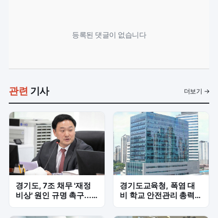
등록된 댓글이 없습니다
관련
기사
더보기 →
경기도, 7조 채무 '재정
경기도교육청, 폭염 대
비상' 원인 규명 촉구...
비 학교 안전관리 총력...
고준호 '내부 책임' 집중
2학기 개학 만반 준비
질타