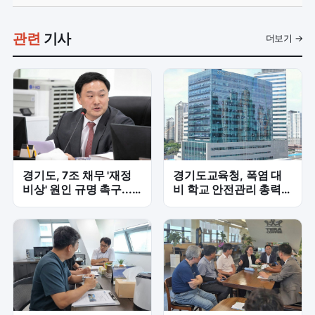
관련
기사
더보기 →
경기도, 7조 채무 '재정
경기도교육청, 폭염 대
비상' 원인 규명 촉구...
비 학교 안전관리 총력...
고준호 '내부 책임' 집중
2학기 개학 만반 준비
질타