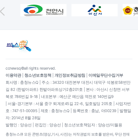
ccnewsq©all rights reserved.
이용약관
|
청소년보호정책
|
개인정보취급방침
|
이메일무단수집거부
회사명 : 충청뉴스Q | 주소 : 34320 대전본부 대전시 대덕구 석봉로58번안
길 82 (한밭아파트) 한밭아파트상가2층201호 | 본사 : 아산시 신창면 서부
북로 786번길 9-18 | 내포본부 : 예산군 예산읍 역전로 140번길9
| 서울-경기본부 : 서울 중구 퇴계로45길 22-6, 일호빌딩 205호 | 사업자번
호 : 747-51-00095 | 제호 : 충청뉴스Q | 등록번호 : 충남, 아00239 | 발행일
자: 2014년 8월 28일
발행인 : 양승선 | 편집인 : 양승선 | 청소년보호책임자 : 양승선/이월용
충청뉴스큐 모든 콘텐츠(영상,기사, 사진)는 저작권법의 보호를 받은바, 무단 전재