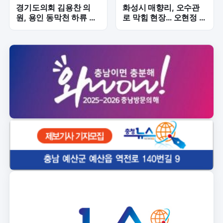
경기도의회 김용찬 의
화성시 매향리, 오수관
원, 용인 동막천 하류 재
로 막힘 현장… 오현정 의
해위험 해소 위한 하천정
원, 주민 불편 해소 긴급
비 속도전
점검