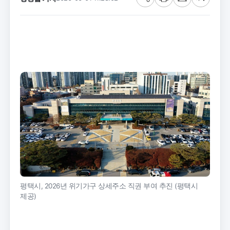
공
프
메
글
유
린
일
씨
트
크
기
평택시, 2026년 위기가구 상세주소 직권 부여 추진 (평택시
제공)