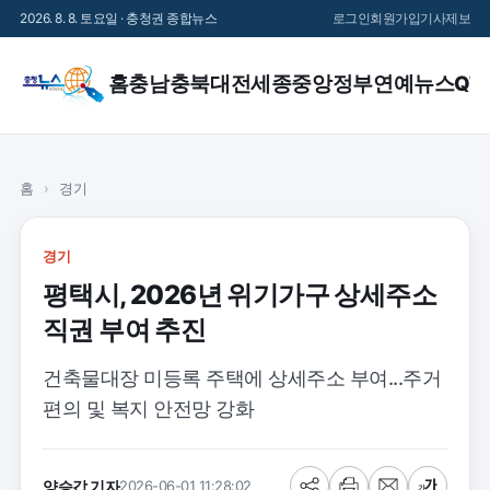
2026. 8. 8. 토요일 · 충청권 종합뉴스
로그인
회원가입
기사제보
홈
충남
충북
대전
세종
중앙정부
연예
뉴스QT
홈
›
경기
경기
평택시, 2026년 위기가구 상세주소
직권 부여 추진
건축물대장 미등록 주택에 상세주소 부여...주거
편의 및 복지 안전망 강화
양승갑 기자
2026-06-01 11:28:02