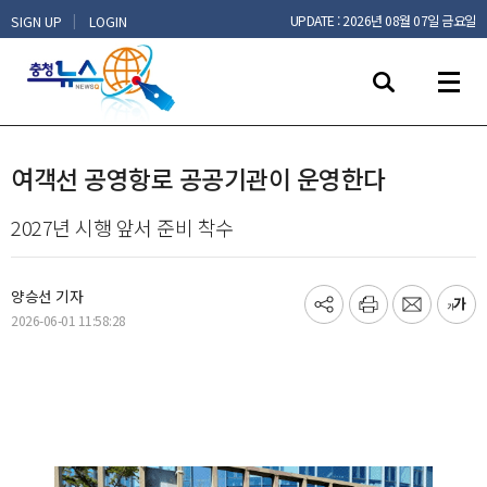
|
UPDATE : 2026년 08월 07일 금요일
SIGN UP
LOGIN
여객선 공영항로 공공기관이 운영한다
2027년 시행 앞서 준비 착수
양승선 기자
기
프
메
글
2026-06-01 11:58:28
사
린
일
씨
공
트
보
키
유
내
우
하
기
기
기