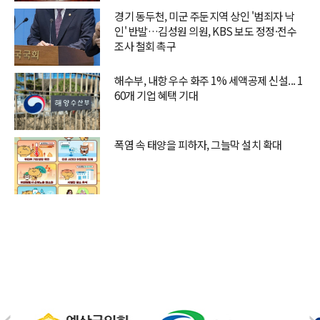
경기 동두천, 미군 주둔지역 상인 '범죄자 낙
인' 반발…김성원 의원, KBS 보도 정정·전수
조사 철회 촉구
해수부, 내항 우수 화주 1% 세액공제 신설... 1
60개 기업 혜택 기대
폭염 속 태양을 피하자, 그늘막 설치 확대