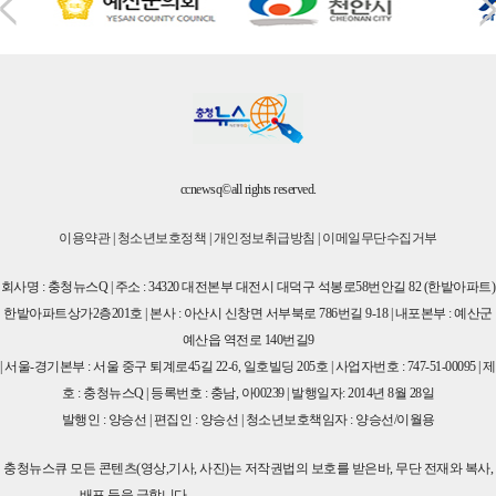
ccnewsq©all rights reserved.
이용약관
|
청소년보호정책
|
개인정보취급방침
|
이메일무단수집거부
회사명 : 충청뉴스Q | 주소 : 34320 대전본부 대전시 대덕구 석봉로58번안길 82 (한밭아파트)
한밭아파트상가2층201호 | 본사 : 아산시 신창면 서부북로 786번길 9-18 | 내포본부 : 예산군
예산읍 역전로 140번길9
| 서울-경기본부 : 서울 중구 퇴계로45길 22-6, 일호빌딩 205호 | 사업자번호 : 747-51-00095 | 제
호 : 충청뉴스Q | 등록번호 : 충남, 아00239 | 발행일자: 2014년 8월 28일
발행인 : 양승선 | 편집인 : 양승선 | 청소년보호책임자 : 양승선/이월용
충청뉴스큐 모든 콘텐츠(영상,기사, 사진)는 저작권법의 보호를 받은바, 무단 전재와 복사,
배포 등을 금합니다