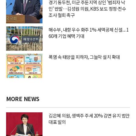
경기 동두천, 미군 주둔지역 상인 '범죄자 낙
인' 반발…김성원 의원, KBS 보도 정정·전수
조사 철회 촉구
해수부, 내항 우수 화주 1% 세액공제 신설... 1
60개 기업 혜택 기대
폭염 속 태양을 피하자, 그늘막 설치 확대
MORE NEWS
김은혜 의원, 생맥주 주세 20% 감면 유지 법안
대표 발의