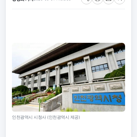
공
프
메
글
유
린
일
씨
트
크
기
인천광역시 시청사 (인천광역시 제공)