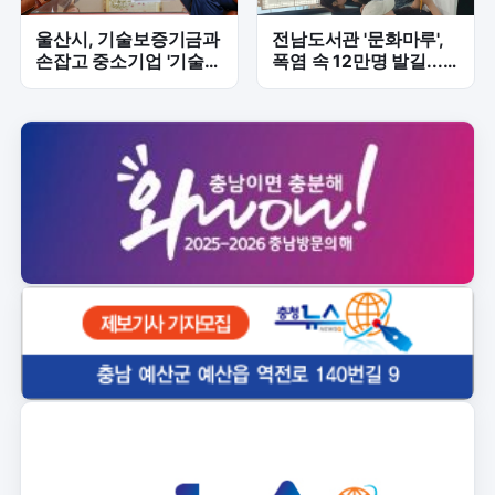
울산시, 기술보증기금과
전남도서관 '문화마루',
손잡고 중소기업 '기술금
폭염 속 12만명 발길...
융 빗장' 푼다
복합문화공간 '인기'