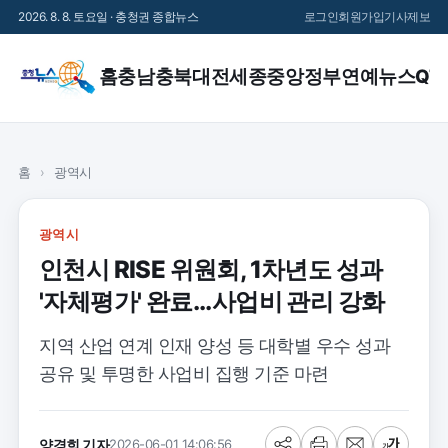
2026. 8. 8. 토요일 · 충청권 종합뉴스
로그인
회원가입
기사제보
홈
충남
충북
대전
세종
중앙정부
연예
뉴스QT
홈
›
광역시
광역시
인천시 RISE 위원회, 1차년도 성과
'자체평가' 완료...사업비 관리 강화
지역 산업 연계 인재 양성 등 대학별 우수 성과
공유 및 투명한 사업비 집행 기준 마련
양경희 기자
2026-06-01 14:06:56