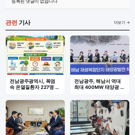
등록된 댓글이 없습니다
관련
기사
더보기 →
전남광주광역시, 폭염
전남광주, 해남서 역대
속 온열질환자 227명 발
최대 400MW 태양광 착
생…취약계층 보호 총력
공…SK하이닉스 전력 공
급