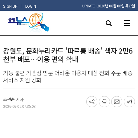
|
UPDATE : 2026년 08월 06일 목요일
SIGN UP
LOGIN
강원도, 문화누리카드 '따르릉 배송' 책자 2만6
천부 배포…이용 편의 확대
거동 불편·가맹점 방문 어려운 이용자 대상 전화 주문·배송
서비스 지원 강화
조원순 기자
기
프
메
글
2026-06-02 07:35:03
사
린
일
씨
공
트
보
키
유
내
우
하
기
기
기